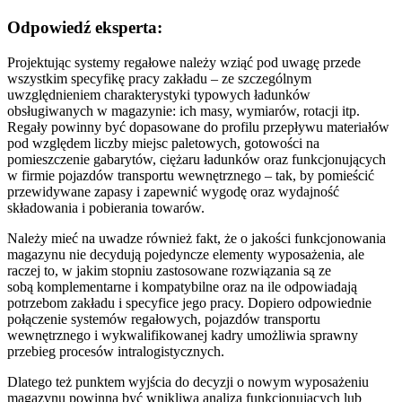
Odpowiedź eksperta:
Projektując systemy regałowe należy wziąć pod uwagę przede
wszystkim specyfikę pracy zakładu – ze szczególnym
uwzględnieniem charakterystyki typowych ładunków
obsługiwanych w magazynie: ich masy, wymiarów, rotacji itp.
Regały powinny być dopasowane do profilu przepływu materiałów
pod względem liczby miejsc paletowych, gotowości na
pomieszczenie gabarytów, ciężaru ładunków oraz funkcjonujących
w firmie pojazdów transportu wewnętrznego – tak, by pomieścić
przewidywane zapasy i zapewnić wygodę oraz wydajność
składowania i pobierania towarów.
Należy mieć na uwadze również fakt, że o jakości funkcjonowania
magazynu nie decydują pojedyncze elementy wyposażenia, ale
raczej to, w jakim stopniu zastosowane rozwiązania są ze
sobą komplementarne i kompatybilne oraz na ile odpowiadają
potrzebom zakładu i specyfice jego pracy. Dopiero odpowiednie
połączenie systemów regałowych, pojazdów transportu
wewnętrznego i wykwalifikowanej kadry umożliwia sprawny
przebieg procesów intralogistycznych.
Dlatego też punktem wyjścia do decyzji o nowym wyposażeniu
magazynu powinna być wnikliwa analiza funkcjonujących lub