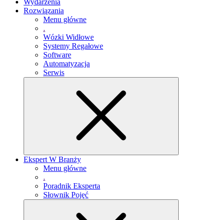
Wydarzenia
Rozwiązania
Menu główne
.
Wózki Widłowe
Systemy Regałowe
Software
Automatyzacja
Serwis
Ekspert W Branży
Menu główne
.
Poradnik Eksperta
Słownik Pojęć