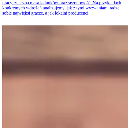
pracy, znaczna masa ładunków oraz sezonowość. Na przykładach
konkretnych wdrożeń analizujemy, jak z tymi wyzwaniami radzą
sobie najwięksi gracze, a jak lokalni producenci.