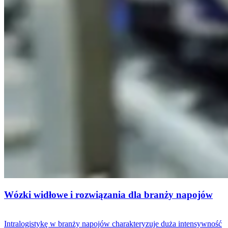
Wózki widłowe i rozwiązania dla branży napojów
Intralogistykę w branży napojów charakteryzuje duża intensywność