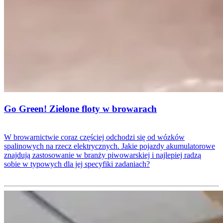
Go Green! Zielone floty w browarach
W browarnictwie coraz częściej odchodzi się od wózków
spalinowych na rzecz elektrycznych. Jakie pojazdy akumulatorowe
znajdują zastosowanie w branży piwowarskiej i najlepiej radzą
sobie w typowych dla jej specyfiki zadaniach?