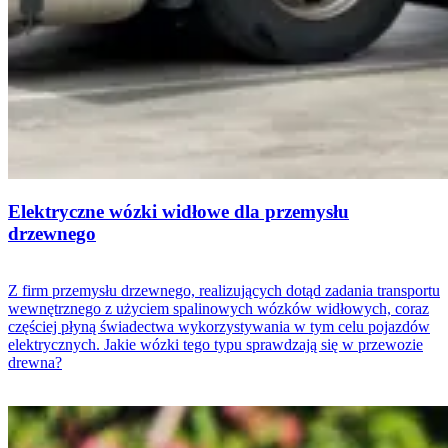
Elektryczne wózki widłowe dla przemysłu
drzewnego
Z firm przemysłu drzewnego, realizujących dotąd zadania transportu
wewnętrznego z użyciem spalinowych wózków widłowych, coraz
częściej płyną świadectwa wykorzystywania w tym celu pojazdów
elektrycznych. Jakie wózki tego typu sprawdzają się w przewozie
drewna?