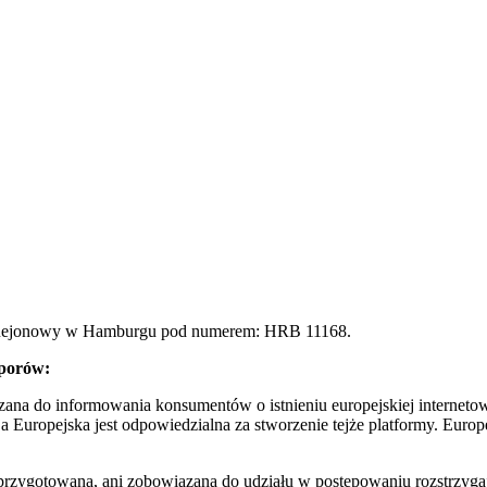
d Rejonowy w Hamburgu pod numerem: HRB 11168.
sporów:
a do informowania konsumentów o istnieniu europejskiej internetow
Europejska jest odpowiedzialna za stworzenie tejże platformy. Europe
rzygotowana, ani zobowiązana do udziału w postępowaniu rozstrzygaj