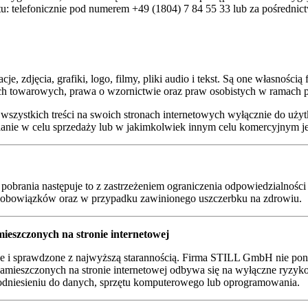
tu: telefonicznie pod numerem +49 (1804) 7 84 55 33 lub za pośredni
acje, zdjęcia, grafiki, logo, filmy, pliki audio i tekst. Są one własno
kach towarowych, prawa o wzornictwie oraz praw osobistych w ramach
szystkich treści na swoich stronach internetowych wyłącznie do uży
lanie w celu sprzedaży lub w jakimkolwiek innym celu komercyjnym j
obrania następuje to z zastrzeżeniem ograniczenia odpowiedzialności
 obowiązków oraz w przypadku zawinionego uszczerbku na zdrowiu.
mieszczonych na stronie internetowej
ane i sprawdzone z najwyższą starannością. Firma STILL GmbH nie pon
ci zamieszczonych na stronie internetowej odbywa się na wyłączne ry
odniesieniu do danych, sprzętu komputerowego lub oprogramowania.