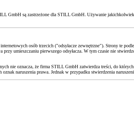
STILL GmbH są zastrzeżone dla STILL GmbH. Używanie jakichkolwiek 
 internetowych osób trzecich ("odsyłacze zewnętrzne"). Strony te p
awa przy umieszczaniu pierwszego odsyłacza. W tym czasie nie stwi
ych nie oznacza, że firma STILL GmbH zatwierdza treści, do których
oznak naruszenia prawa. Jednak w przypadku stwierdzenia naruszenia 