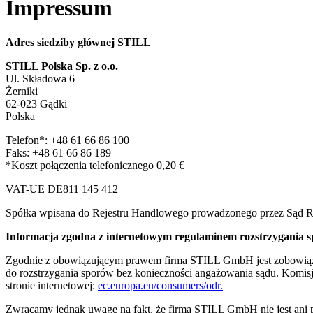
Impressum
Adres siedziby głównej STILL
STILL Polska Sp. z o.o.
Ul. Składowa 6
Żerniki
62-023 Gądki
Polska
Telefon*: +48 61 66 86 100
Faks: +48 61 66 86 189
*Koszt połączenia telefonicznego 0,20 €
VAT-UE DE811 145 412
Spółka wpisana do Rejestru Handlowego prowadzonego przez Są
Informacja zgodna z internetowym regulaminem rozstrzygania 
Zgodnie z obowiązującym prawem firma STILL GmbH jest zobowiązan
do rozstrzygania sporów bez konieczności angażowania sądu. Komisja 
stronie internetowej:
ec.europa.eu/consumers/odr.
Zwracamy jednak uwagę na fakt, że firma STILL GmbH nie jest ani p