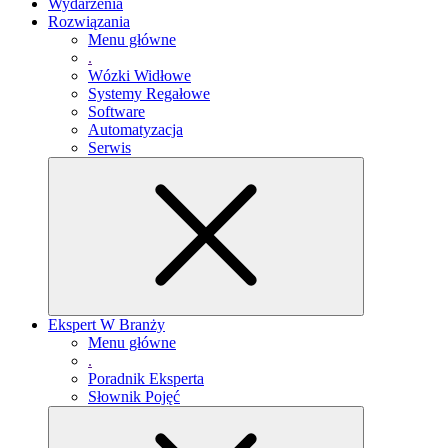
Wydarzenia
Rozwiązania
Menu główne
.
Wózki Widłowe
Systemy Regałowe
Software
Automatyzacja
Serwis
Ekspert W Branży
Menu główne
.
Poradnik Eksperta
Słownik Pojęć