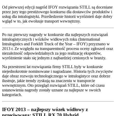
Od pierwszej edycji nagród IFOY rozwiązania STILL są doceniane
przez jury tego prestiżowego konkursu dla dostawców produktów i
usług dla intralogistyki. Prześledzenie historii wyróżnień daje dobry
wgląd w to, jak ewoluuje transport wewnętrzny.
Po raz pierwszy nagrody w konkursie dla najlepszych rozwiązań
intralogistycznych i wózków widłowych roku (International
Intralogistics and Forklift Truck of the Year – IFOY) przyznano w
2013 r. Ze względu na transparentność procesu oceny zgłoszeń oraz
niezależność odpowiedzialnych za jego realizację ekspertów,
wyróżnienie stało się jednym z najbardziej cenionych w branży.
Na przestrzeni lat rozwiązania firmy STILL były w konkursie
niejednokrotnie nominowane i nagradzane. Historia tych zwycięstw
daje obraz rozwoju technologicznego w intralogistyce oraz dobrze
ilustruje, jakie trendy zyskują na znaczeniu w transporcie
wewnętrznym. Oto przegląd rozwiązań STILL, które od czasu
ustanowienia nagrody zostały uznane za najlepsze w swoich
kategoriach.
IFOY 2013 – najlepszy wózek widłowy z
przeciwwagą: STILL RX 70 Hybrid