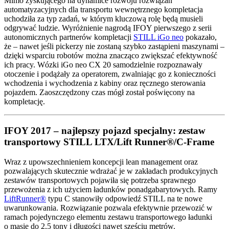
Mimo zyskującego na dynamice rozwoju rozwiązań
automatyzacyjnych dla transportu wewnętrznego kompletacja
uchodziła za typ zadań, w którym kluczową rolę będą musieli
odgrywać ludzie. Wyróżnienie nagrodą IFOY pierwszego z serii
autonomicznych partnerów kompletacji
STILL iGo neo
pokazało,
że – nawet jeśli pickerzy nie zostaną szybko zastąpieni maszynami –
dzięki wsparciu robotów można znacząco zwiększać efektywność
ich pracy. Wózki iGo neo CX 20 samodzielnie rozpoznawały
otoczenie i podążały za operatorem, zwalniając go z konieczności
wchodzenia i wychodzenia z kabiny oraz ręcznego sterowania
pojazdem. Zaoszczędzony czas mógł został poświęcony na
kompletację.
IFOY 2017 – najlepszy pojazd specjalny: zestaw
transportowy STILL LTX/Lift Runner®/C-Frame
Wraz z upowszechnieniem koncepcji lean management oraz
pozwalających skutecznie wdrażać je w zakładach produkcyjnych
zestawów transportowych pojawiła się potrzeba sprawnego
przewożenia z ich użyciem ładunków ponadgabarytowych. Ramy
LiftRunner®
typu C stanowiły odpowiedź STILL na te nowe
uwarunkowania. Rozwiązanie pozwala efektywnie przewozić w
ramach pojedynczego elementu zestawu transportowego ładunki
o masie do 2,5 tony i długości nawet sześciu metrów.