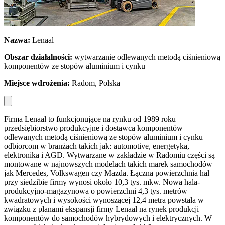
Nazwa:
Lenaal
Obszar dzia
łalności:
wytwarzanie odlewanych metodą ciśnieniową
komponentów ze stopów aluminium i cynku
Miejsce wdro
żenia:
Radom, Polska
Firma Lenaal to funkcjonujące na rynku od 1989 roku
przedsiębiorstwo produkcyjne i dostawca komponentów
odlewanych metodą ciśnieniową ze stopów aluminium i cynku
odbiorcom w branżach takich jak: automotive, energetyka,
elektronika i AGD. Wytwarzane w zakładzie w Radomiu części są
montowane w najnowszych modelach takich marek samochodów
jak Mercedes, Volkswagen czy Mazda. Łączna powierzchnia hal
przy siedzibie firmy wynosi około 10,3 tys. mkw. Nowa hala-
produkcyjno-magazynowa o powierzchni 4,3 tys. metrów
kwadratowych i wysokości wynoszącej 12,4 metra powstała w
związku z planami ekspansji firmy Lenaal na rynek produkcji
komponentów do samochodów hybrydowych i elektrycznych. W