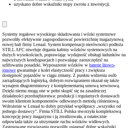
uzyskano dobre wskaźniki stopy zwrotu z inwestycji.
Systemy regałowe wysokiego składowania i wózki systemowe
pozwoliły efektywnie zagospodarować powierzchnię magazynową
nowej hali firmy Lenaal. System kompensacji nierówności podłoża
STILL AFC niweluje drgania kabiny wózków systemowych na
dużych wysokościach, poprawiając wydajność obsługi ładunków na
najwyższych kondygnacjach i pozwalając zaoszczędzić na
szlifowaniu posadzki. Wyposażenie wózków w
baterie litowo-
jonowe
gwarantuje z kolei elastyczność pracy i zwiększa
dostępność pojazdów w ciągu zmiany. Z punktu widzenia osób
zarządzających logistyką, dobrym rozwiązaniem okazał się także
wynajem długoterminowy z komplementarną umową serwisową.
Dzięki niemu mogą one w pełni skupić się na zasadniczej
działalności przedsiębiorstwa: produkcji i regularnych dostawach
swoim klientom komponentów odlewanych metodą ciśnieniową.
Wdrożenie w Lenaal to dobry przykład współpracy „wszystko od
jednego dostawcy”. Firma STILL Polska stworzyła kompleksową
koncepcję pracy magazynu i ją zrealizowała, a ostatecznie
odpowiada także za utrzymanie ruchu wózków widłowych.
Zastosowane rozwiązania pozwoliły osiągnąć dobre wskaźniki