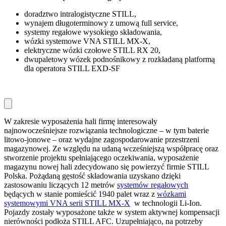
doradztwo intralogistyczne STILL,
wynajem długoterminowy z umową full service,
systemy regałowe wysokiego składowania,
wózki systemowe VNA STILL MX-X,
elektryczne wózki czołowe STILL RX 20,
dwupaletowy wózek podnośnikowy z rozkładaną platformą
dla operatora STILL EXD-SF
W zakresie wyposażenia hali firmę interesowały
najnowocześniejsze rozwiązania technologiczne – w tym baterie
litowo-jonowe – oraz wydajne zagospodarowanie przestrzeni
magazynowej. Ze względu na udaną wcześniejszą współpracę oraz
stworzenie projektu spełniającego oczekiwania, wyposażenie
magazynu nowej hali zdecydowano się powierzyć firmie STILL
Polska. Pożądaną gęstość składowania uzyskano dzięki
zastosowaniu liczących 12 metrów
systemów regałowych
będących w stanie pomieścić 1940 palet wraz z
wózkami
systemowymi VNA serii STILL MX-X
w technologii Li-Ion.
Pojazdy zostały wyposażone także w system aktywnej kompensacji
nierówności podłoża STILL AFC. Uzupełniająco, na potrzeby