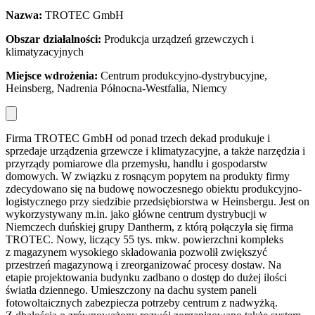
Nazwa:
TROTEC GmbH
Obszar dzia
łalności:
Produkcja urządzeń grzewczych i
klimatyzacyjnych
Miejsce wdro
żenia:
Centrum produkcyjno-dystrybucyjne,
Heinsberg, Nadrenia Północna-Westfalia, Niemcy
Firma TROTEC GmbH od ponad trzech dekad produkuje i
sprzedaje urządzenia grzewcze i klimatyzacyjne, a także narzędzia i
przyrządy pomiarowe dla przemysłu, handlu i gospodarstw
domowych. W związku z rosnącym popytem na produkty firmy
zdecydowano się na budowę nowoczesnego obiektu produkcyjno-
logistycznego przy siedzibie przedsiębiorstwa w Heinsbergu. Jest on
wykorzystywany m.in. jako główne centrum dystrybucji w
Niemczech duńskiej grupy Dantherm, z którą połączyła się firma
TROTEC. Nowy, liczący 55 tys. mkw. powierzchni kompleks
z magazynem wysokiego składowania pozwolił zwiększyć
przestrzeń magazynową i zreorganizować procesy dostaw. Na
etapie projektowania budynku zadbano o dostęp do dużej ilości
światła dziennego. Umieszczony na dachu system paneli
fotowoltaicznych zabezpiecza potrzeby centrum z nadwyżką.