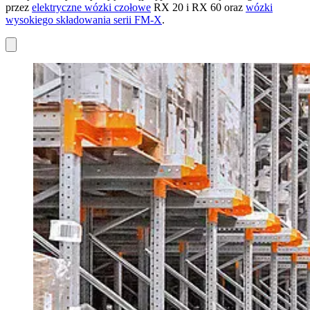
przez
elektryczne wózki czołowe
RX 20 i RX 60 oraz
wózki
wysokiego składowania serii FM-X
.