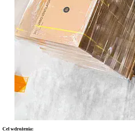
Cel wdro
żenia: