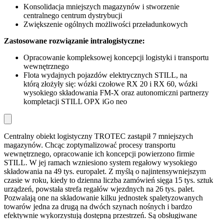
Konsolidacja mniejszych magazynów i stworzenie
centralnego centrum dystrybucji
Zwiększenie ogólnych możliwości przeładunkowych
Zastosowane rozwiązanie intralogistyczne:
Opracowanie kompleksowej koncepcji logistyki i transportu
wewnętrznego
Flota wydajnych pojazdów elektrycznych STILL, na
którą złożyły się: wózki czołowe RX 20 i RX 60, wózki
wysokiego składowania FM-X oraz autonomiczni partnerzy
kompletacji STILL OPX iGo neo
Centralny obiekt logistyczny TROTEC zastąpił 7 mniejszych
magazynów. Chcąc zoptymalizować procesy transportu
wewnętrznego, opracowanie ich koncepcji powierzono firmie
STILL. W jej ramach wzniesiono system regałowy wysokiego
składowania na 49 tys. europalet. Z myślą o najintensywniejszym
czasie w roku, kiedy to dzienna liczba zamówień sięga 15 tys. sztuk
urządzeń, powstała strefa regałów wjezdnych na 26 tys. palet.
Pozwalają one na składowanie kilku jednostek spaletyzowanych
towarów jedna za drugą na dwóch szynach nośnych i bardzo
efektywnie wykorzystują dostępną przestrzeń. Są obsługiwane