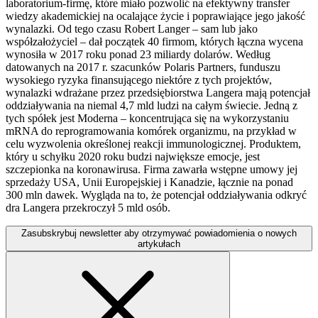
laboratorium-firmę, które miało pozwolić na efektywny transfer
wiedzy akademickiej na ocalające życie i poprawiające jego jakość
wynalazki. Od tego czasu Robert Langer – sam lub jako
współzałożyciel – dał początek 40 firmom, których łączna wycena
wynosiła w 2017 roku ponad 23 miliardy dolarów. Według
datowanych na 2017 r. szacunków Polaris Partners, funduszu
wysokiego ryzyka finansującego niektóre z tych projektów,
wynalazki wdrażane przez przedsiębiorstwa Langera mają potencjał
oddziaływania na niemal 4,7 mld ludzi na całym świecie. Jedną z
tych spółek jest Moderna – koncentrująca się na wykorzystaniu
mRNA do reprogramowania komórek organizmu, na przykład w
celu wyzwolenia określonej reakcji immunologicznej. Produktem,
który u schyłku 2020 roku budzi największe emocje, jest
szczepionka na koronawirusa. Firma zawarła wstępne umowy jej
sprzedaży USA, Unii Europejskiej i Kanadzie, łącznie na ponad
300 mln dawek. Wygląda na to, że potencjał oddziaływania odkryć
dra Langera przekroczył 5 mld osób.
Zasubskrybuj newsletter aby otrzymywać powiadomienia o nowych
artykułach