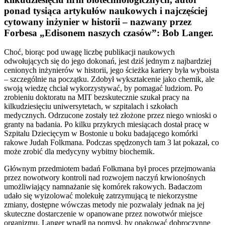
ponad tysiąca artykułów naukowych i najczęściej
cytowany inżynier w historii – nazwany przez
Forbesa „Edisonem naszych czasów”: Bob Langer.
Choć, biorąc pod uwagę liczbę publikacji naukowych
odwołujących się do jego dokonań, jest dziś jednym z najbardziej
cenionych inżynierów w historii, jego ścieżka kariery była wyboista
– szczególnie na początku. Zdobył wykształcenie jako chemik, ale
swoją wiedzę chciał wykorzystywać, by pomagać ludziom. Po
zrobieniu doktoratu na MIT bezskutecznie szukał pracy na
kilkudziesięciu uniwersytetach, w szpitalach i szkołach
medycznych. Odrzucone zostały też złożone przez niego wnioski o
granty na badania. Po kilku przykrych miesiącach dostał pracę w
Szpitalu Dziecięcym w Bostonie u boku badającego komórki
rakowe Judah Folkmana. Podczas spędzonych tam 3 lat pokazał, co
może zrobić dla medycyny wybitny biochemik.
Głównym przedmiotem badań Folkmana był proces przejmowania
przez nowotwory kontroli nad rozwojem naczyń krwionośnych
umożliwiający namnażanie się komórek rakowych. Badaczom
udało się wyizolować molekułę zatrzymującą te niekorzystne
zmiany, dostępne wówczas metody nie pozwalały jednak na jej
skuteczne dostarczenie w opanowane przez nowotwór miejsce
organizmu. Langer wpadł na pomysł, by opakować dobroczynne