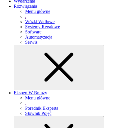
Wydarzenia
Rozwiązania
Menu główne
.
Wózki Widłowe
Systemy Regałowe
Software
Automatyzacja
Serwis
Ekspert W Branży
Menu główne
.
Poradnik Eksperta
Słownik Pojęć