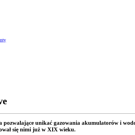
nty
ve
ania pozwalające unikać gazowania akumulatorów i wo
mował się nimi już w XIX wieku.