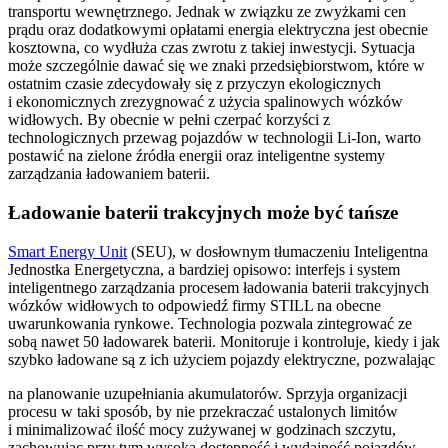
transportu wewnętrznego. Jednak w związku ze zwyżkami cen
prądu oraz dodatkowymi opłatami energia elektryczna jest obecnie
kosztowna, co wydłuża czas zwrotu z takiej inwestycji. Sytuacja
może szczególnie dawać się we znaki przedsiębiorstwom, które w
ostatnim czasie zdecydowały się z przyczyn ekologicznych
i ekonomicznych zrezygnować z użycia spalinowych wózków
widłowych. By obecnie w pełni czerpać korzyści z
technologicznych przewag pojazdów w technologii Li-Ion, warto
postawić na zielone źródła energii oraz inteligentne systemy
zarządzania ładowaniem baterii.
Ładowanie baterii trakcyjnych może być tańsze
Smart Energy Unit
(SEU), w dosłownym tłumaczeniu Inteligentna
Jednostka Energetyczna, a bardziej opisowo: interfejs i system
inteligentnego zarządzania procesem ładowania baterii trakcyjnych
wózków widłowych to odpowiedź firmy STILL na obecne
uwarunkowania rynkowe. Technologia pozwala zintegrować ze
sobą nawet 50 ładowarek baterii. Monitoruje i kontroluje, kiedy i jak
szybko ładowane są z ich użyciem pojazdy elektryczne, pozwalając
na planowanie uzupełniania akumulatorów. Sprzyja organizacji
procesu w taki sposób, by nie przekraczać ustalonych limitów
i minimalizować ilość mocy zużywanej w godzinach szczytu,
zachowując przy tym wysoką dostępność i wydajność pojazdów