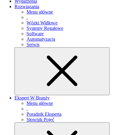
Wydarzenia
Rozwiązania
Menu główne
.
Wózki Widłowe
Systemy Regałowe
Software
Automatyzacja
Serwis
Ekspert W Branży
Menu główne
.
Poradnik Eksperta
Słownik Pojęć