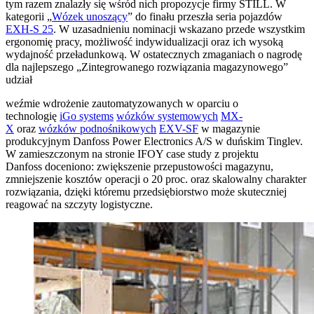
tym razem znalazły się wśród nich propozycje firmy STILL. W
kategorii „
Wózek unoszący
” do finału przeszła seria pojazdów
EXH-S 25
. W uzasadnieniu nominacji wskazano przede wszystkim
ergonomię pracy, możliwość indywidualizacji oraz ich wysoką
wydajność przeładunkową. W ostatecznych zmaganiach o nagrodę
dla najlepszego „Zintegrowanego rozwiązania magazynowego”
udział
weźmie wdrożenie zautomatyzowanych w oparciu o
technologię
iGo systems
wózków systemowych
MX-
X
oraz
wózków podnośnikowych
EXV-SF
w magazynie
produkcyjnym Danfoss Power Electronics A/S w duńskim Tinglev.
W zamieszczonym na stronie IFOY case study z projektu
Danfoss doceniono: zwiększenie przepustowości magazynu,
zmniejszenie kosztów operacji o 20 proc. oraz skalowalny charakter
rozwiązania, dzięki któremu przedsiębiorstwo może skuteczniej
reagować na szczyty logistyczne.