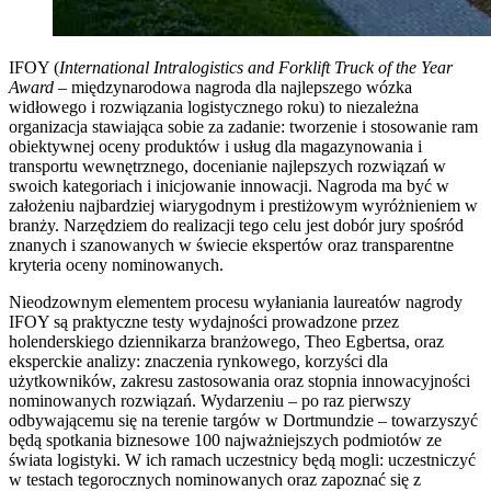
IFOY (
International Intralogistics and Forklift Truck of the Year
Award –
międzynarodowa nagroda dla najlepszego wózka
widłowego i rozwiązania logistycznego roku) to niezależna
organizacja stawiająca sobie za zadanie: tworzenie i stosowanie ram
obiektywnej oceny produktów i usług dla magazynowania i
transportu wewnętrznego, docenianie najlepszych rozwiązań w
swoich kategoriach i inicjowanie innowacji. Nagroda ma być w
założeniu najbardziej wiarygodnym i prestiżowym wyróżnieniem w
branży. Narzędziem do realizacji tego celu jest dobór jury spośród
znanych i szanowanych w świecie ekspertów oraz transparentne
kryteria oceny nominowanych.
Nieodzownym elementem procesu wyłaniania laureatów nagrody
IFOY są praktyczne testy wydajności prowadzone przez
holenderskiego dziennikarza branżowego, Theo Egbertsa, oraz
eksperckie analizy: znaczenia rynkowego, korzyści dla
użytkowników, zakresu zastosowania oraz stopnia innowacyjności
nominowanych rozwiązań. Wydarzeniu – po raz pierwszy
odbywającemu się na terenie targów w Dortmundzie – towarzyszyć
będą spotkania biznesowe 100 najważniejszych podmiotów ze
świata logistyki. W ich ramach uczestnicy będą mogli: uczestniczyć
w testach tegorocznych nominowanych oraz zapoznać się z