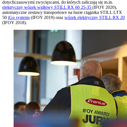
dotychczasowymi zwycięzcami, do których zaliczają się m.in.
elektryczny wózek widłowy STILL RX 60 25-35
(IFOY 2020),
automatyczne zestawy transportowe na bazie ciągnika STILL LTX
50
iGo systems
(IFOY 2019) oraz
wózek elektryczny STILL RX 20
(IFOY 2018).