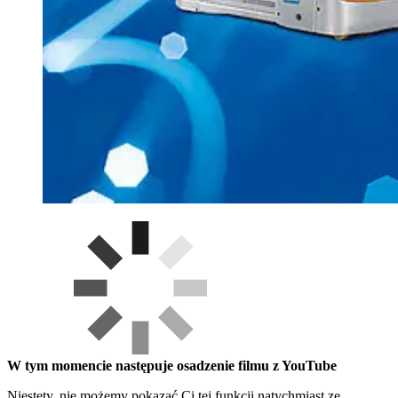
W tym momencie następuje osadzenie filmu z YouTube
Niestety, nie możemy pokazać Ci tej funkcji natychmiast ze