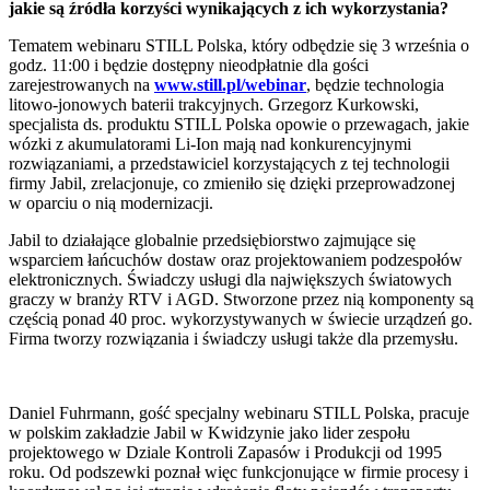
jakie są źródła korzyści wynikających z ich wykorzystania?
Tematem webinaru STILL Polska, który odbędzie się 3 września o
godz. 11:00 i będzie dostępny nieodpłatnie dla gości
zarejestrowanych na
www.still.pl/webinar
, będzie technologia
litowo-jonowych baterii trakcyjnych. Grzegorz Kurkowski,
specjalista ds. produktu STILL Polska opowie o przewagach, jakie
wózki z akumulatorami Li-Ion mają nad konkurencyjnymi
rozwiązaniami, a przedstawiciel korzystających z tej technologii
firmy Jabil, zrelacjonuje, co zmieniło się dzięki przeprowadzonej
w oparciu o nią modernizacji.
Jabil to działające globalnie przedsiębiorstwo zajmujące się
wsparciem łańcuchów dostaw oraz projektowaniem podzespołów
elektronicznych. Świadczy usługi dla największych światowych
graczy w branży RTV i AGD. Stworzone przez nią komponenty są
częścią ponad 40 proc. wykorzystywanych w świecie urządzeń go.
Firma tworzy rozwiązania i świadczy usługi także dla przemysłu.
Daniel Fuhrmann, gość specjalny webinaru STILL Polska, pracuje
w polskim zakładzie Jabil w Kwidzynie jako lider zespołu
projektowego w Dziale Kontroli Zapasów i Produkcji od 1995
roku. Od podszewki poznał więc funkcjonujące w firmie procesy i