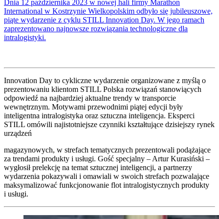
Dnia 12 października 2023 w nowej hali firmy Marathon
International w Kostrzynie Wielkopolskim odbyło się jubileuszowe,
piąte wydarzenie z cyklu STILL Innovation Day. W jego ramach
zaprezentowano najnowsze rozwiązania technologiczne dla
intralogistyki.
Innovation Day to cykliczne wydarzenie organizowane z myślą o
prezentowaniu klientom STILL Polska rozwiązań stanowiących
odpowiedź na najbardziej aktualne trendy w transporcie
wewnętrznym. Motywami przewodnimi piątej edycji były
inteligentna intralogistyka oraz sztuczna inteligencja. Eksperci
STILL omówili najistotniejsze czynniki kształtujące dzisiejszy rynek
urządzeń
magazynowych, w strefach tematycznych prezentowali podążające
za trendami produkty i usługi. Gość specjalny – Artur Kurasiński –
wygłosił prelekcję na temat sztucznej inteligencji, a partnerzy
wydarzenia pokazywali i omawiali w swoich strefach pozwalające
maksymalizować funkcjonowanie flot intralogistycznych produkty
i usługi.