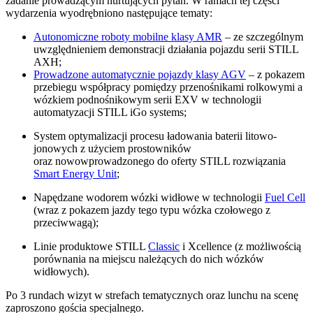
zadanie prowadzącym nurtujących pytań. W ramach tej części
wydarzenia wyodrębniono następujące tematy:
Autonomiczne roboty mobilne klasy AMR
– ze szczególnym
uwzględnieniem demonstracji działania pojazdu serii STILL
AXH;
Prowadzone automatycznie pojazdy klasy AGV
– z pokazem
przebiegu współpracy pomiędzy przenośnikami rolkowymi a
wózkiem podnośnikowym serii EXV w technologii
automatyzacji STILL iGo systems;
System optymalizacji procesu ładowania baterii litowo-
jonowych z użyciem prostowników
oraz nowowprowadzonego do oferty STILL rozwiązania
Smart Energy Unit
;
Napędzane wodorem wózki widłowe w technologii
Fuel Cell
(wraz z pokazem jazdy tego typu wózka czołowego z
przeciwwagą);
Linie produktowe STILL
Classic
i Xcellence (z możliwością
porównania na miejscu należących do nich wózków
widłowych).
Po 3 rundach wizyt w strefach tematycznych oraz lunchu na scenę
zaproszono gościa specjalnego.