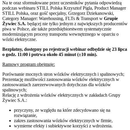
Na te oraz sformułowane przez uczestników pytania odpowiedzą
podczas webinaru STILL Polska Krzysztof Pigla, Product Manager
STILL Polska, oraz gość specjalny, Grzegorz Dziekanowski,
Category Manager: Warehousing, FLTs & Transport w
Grupie
Żywiec S.A.
będącej nie tylko jednym z największych producentów
piwa w Polsce, ale także przedsiębiorstwem systematycznie
modernizującym procesy transportu wewnętrznego w oparciu o
wózki elektryczne.
Bezpłatny, dostępny po rejestracji webinar odbędzie się 23 lipca
o godz. 11:00 i potrwa około 45 minut (±10 min).
Ramowy program obejmuje:
Porównanie mocnych stron wózków elektrycznych i spalinowych;
Prezentację możliwości zastosowania wózków elektrycznych w
zastosowaniach zarezerwowanych dotychczas dla wózków
spalinowych;
Relację z wdrożenia wózków elektrycznych w zakładach Grupy
Żywiec S.A.:
przyczyny, ze względu na które zdecydowano się na
rozwiązanie,
zakres zastosowania wózków elektrycznych w firmie,
wymierne efekty i subiektywne korzyści z wdrożenia.