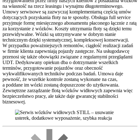
rezygnowaniem przez firmy naszych klientów z posiadania wózków
na własność na rzecz leasingu i wynajmu długoterminowego.
Umowy serwisowe są zazwyczaj komplementarną częścią umów
dotyczących pozyskania floty na te sposoby. Obsługa full service
przyjmuje formę miesięcznego abonamentu płaconego łącznie z ratą
za korzystanie z wózków. Koszty utrzymania floty są dzięki temu
przewidywalne. Wózki są utrzymywane w dobrym stanie
technicznym dzięki systematycznej, kompleksowej konserwacji.
W przypadku poważniejszych remontów, ciągłość realizacji zadań
w firmie klienta zapewniają pojazdy zastępcze. Na usługodawcę
przenosi się także obowiązki związane z regularnymi przeglądami
UDT. Dedykowany opiekun dba o dotrzymanie wszelkich
terminów, przygotowanie pojazdów oraz obecność
wykwalifikowanych techników podczas badań. Umowa daje
pewność, że wszelkie kontrole zostaną wykonane na czas,
a poddane im wózki zostaną dopuszczone do użytkowania.
Zewnętrzne zarządzanie flotą wózków widłowych zapewnia więc
bezpieczeństwo pracy, ale także daje gwarancję stabilności
biznesowej.