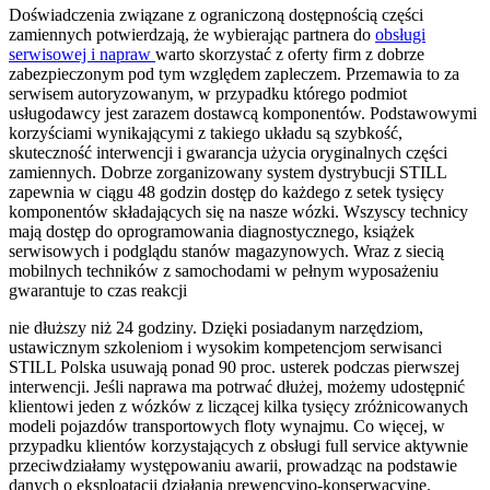
Doświadczenia związane z ograniczoną dostępnością części
zamiennych potwierdzają, że wybierając partnera do
obsługi
serwisowej i napraw
warto skorzystać z oferty firm z dobrze
zabezpieczonym pod tym względem zapleczem. Przemawia to za
serwisem autoryzowanym, w przypadku którego podmiot
usługodawcy jest zarazem dostawcą komponentów. Podstawowymi
korzyściami wynikającymi z takiego układu są szybkość,
skuteczność interwencji i gwarancja użycia oryginalnych części
zamiennych. Dobrze zorganizowany system dystrybucji STILL
zapewnia w ciągu 48 godzin dostęp do każdego z setek tysięcy
komponentów składających się na nasze wózki. Wszyscy technicy
mają dostęp do oprogramowania diagnostycznego, książek
serwisowych i podglądu stanów magazynowych. Wraz z siecią
mobilnych techników z samochodami w pełnym wyposażeniu
gwarantuje to czas reakcji
nie dłuższy niż 24 godziny. Dzięki posiadanym narzędziom,
ustawicznym szkoleniom i wysokim kompetencjom serwisanci
STILL Polska usuwają ponad 90 proc. usterek podczas pierwszej
interwencji. Jeśli naprawa ma potrwać dłużej, możemy udostępnić
klientowi jeden z wózków z liczącej kilka tysięcy zróżnicowanych
modeli pojazdów transportowych floty wynajmu. Co więcej, w
przypadku klientów korzystających z obsługi full service aktywnie
przeciwdziałamy występowaniu awarii, prowadząc na podstawie
danych o eksploatacji działania prewencyjno-konserwacyjne.