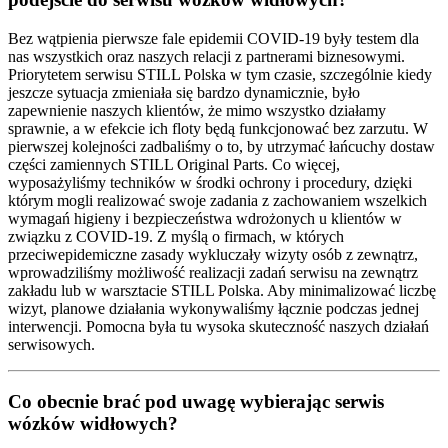
Bez wątpienia pierwsze fale epidemii COVID-19 były testem dla
nas wszystkich oraz naszych relacji z partnerami biznesowymi.
Priorytetem serwisu STILL Polska w tym czasie, szczególnie kiedy
jeszcze sytuacja zmieniała się bardzo dynamicznie, było
zapewnienie naszych klientów, że mimo wszystko działamy
sprawnie, a w efekcie ich floty będą funkcjonować bez zarzutu. W
pierwszej kolejności zadbaliśmy o to, by utrzymać łańcuchy dostaw
części zamiennych STILL Original Parts. Co więcej,
wyposażyliśmy techników w środki ochrony i procedury, dzięki
którym mogli realizować swoje zadania z zachowaniem wszelkich
wymagań higieny i bezpieczeństwa wdrożonych u klientów w
związku z COVID-19. Z myślą o firmach, w których
przeciwepidemiczne zasady wykluczały wizyty osób z zewnątrz,
wprowadziliśmy możliwość realizacji zadań serwisu na zewnątrz
zakładu lub w warsztacie STILL Polska. Aby minimalizować liczbę
wizyt, planowe działania wykonywaliśmy łącznie podczas jednej
interwencji. Pomocna była tu wysoka skuteczność naszych działań
serwisowych.
Co obecnie brać pod uwagę wybierając serwis
wózków widłowych?