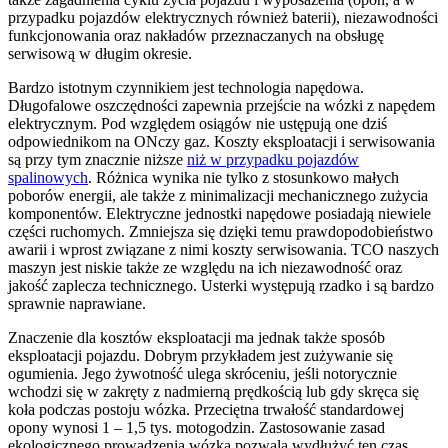
przypadku pojazdów elektrycznych również baterii), niezawodności
funkcjonowania oraz nakładów przeznaczanych na obsługę
serwisową w długim okresie.
Bardzo istotnym czynnikiem jest technologia napędowa.
Długofalowe oszczędności zapewnia przejście na wózki z napędem
elektrycznym. Pod względem osiągów nie ustępują one dziś
odpowiednikom na ONczy gaz. Koszty eksploatacji i serwisowania
są przy tym znacznie niższe
niż w przypadku pojazdów
spalinowych
. Różnica wynika nie tylko z stosunkowo małych
poborów energii, ale także z minimalizacji mechanicznego zużycia
komponentów. Elektryczne jednostki napędowe posiadają niewiele
części ruchomych. Zmniejsza się dzięki temu prawdopodobieństwo
awarii i wprost związane z nimi koszty serwisowania. TCO naszych
maszyn jest niskie także ze względu na ich niezawodność oraz
jakość zaplecza technicznego. Usterki występują rzadko i są bardzo
sprawnie naprawiane.
Znaczenie dla kosztów eksploatacji ma jednak także sposób
eksploatacji pojazdu. Dobrym przykładem jest zużywanie się
ogumienia. Jego żywotność ulega skróceniu, jeśli notorycznie
wchodzi się w zakręty z nadmierną prędkością lub gdy skręca się
koła podczas postoju wózka. Przeciętna trwałość standardowej
opony wynosi 1 – 1,5 tys. motogodzin. Zastosowanie zasad
ekologicznego prowadzenia wózka pozwala wydłużyć ten czas