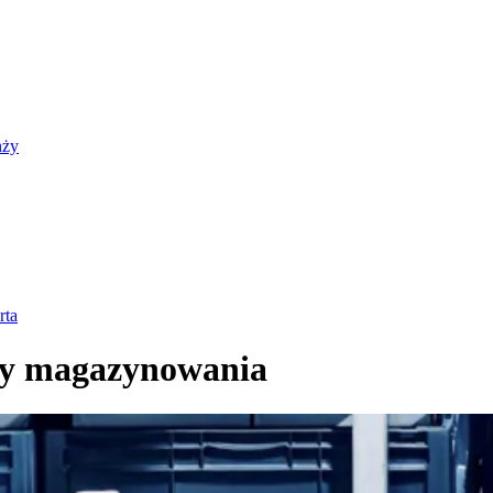
nży
rta
zty magazynowania