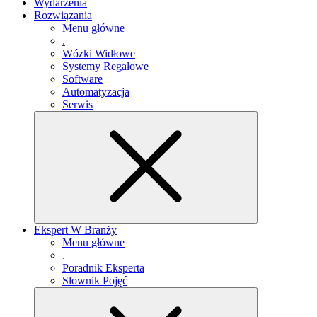
Wydarzenia
Rozwiązania
Menu główne
.
Wózki Widłowe
Systemy Regałowe
Software
Automatyzacja
Serwis
Ekspert W Branży
Menu główne
.
Poradnik Eksperta
Słownik Pojęć