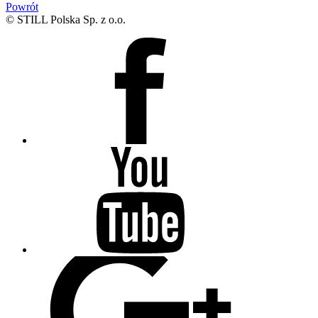
Powrót
© STILL Polska Sp. z o.o.