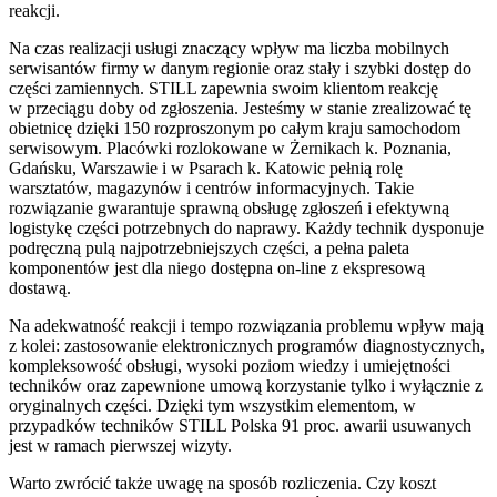
reakcji.
Na czas realizacji usługi znaczący wpływ ma liczba mobilnych
serwisantów firmy w danym regionie oraz stały i szybki dostęp do
części zamiennych. STILL zapewnia swoim klientom reakcję
w przeciągu doby od zgłoszenia. Jesteśmy w stanie zrealizować tę
obietnicę dzięki 150 rozproszonym po całym kraju samochodom
serwisowym. Placówki rozlokowane w Żernikach k. Poznania,
Gdańsku, Warszawie i w Psarach k. Katowic pełnią rolę
warsztatów, magazynów i centrów informacyjnych. Takie
rozwiązanie gwarantuje sprawną obsługę zgłoszeń i efektywną
logistykę części potrzebnych do naprawy. Każdy technik dysponuje
podręczną pulą najpotrzebniejszych części, a pełna paleta
komponentów jest dla niego dostępna on-line z ekspresową
dostawą.
Na adekwatność reakcji i tempo rozwiązania problemu wpływ mają
z kolei: zastosowanie elektronicznych programów diagnostycznych,
kompleksowość obsługi, wysoki poziom wiedzy i umiejętności
techników oraz zapewnione umową korzystanie tylko i wyłącznie z
oryginalnych części. Dzięki tym wszystkim elementom, w
przypadków techników STILL Polska 91 proc. awarii usuwanych
jest w ramach pierwszej wizyty.
Warto zwrócić także uwagę na sposób rozliczenia. Czy koszt