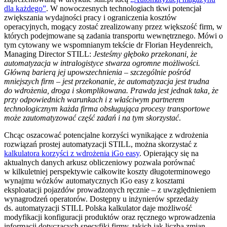
dla każdego”
. W nowoczesnych technologiach tkwi potencjał
zwiększania wydajności pracy i ograniczenia kosztów
operacyjnych, mogący zostać zrealizowany przez większość firm, w
których podejmowane są zadania transportu wewnętrznego. Mówi o
tym cytowany we wspomnianym tekście dr Florian Heydenreich,
Managing Director STILL:
Jesteśmy głęboko przekonani, że
automatyzacja w intralogistyce stwarza ogromne możliwości.
Główną barierą jej upowszechnienia – szczególnie pośród
mniejszych firm – jest przekonanie, że automatyzacja jest trudna
do wdrożenia, droga i skomplikowana. Prawda jest jednak taka, że
przy odpowiednich warunkach i z właściwym partnerem
technologicznym każda firma obsługująca procesy transportowe
może zautomatyzować część zadań i na tym skorzystać
.
Chcąc oszacować potencjalne korzyści wynikające z wdrożenia
rozwiązań prostej automatyzacji STILL, można skorzystać z
kalkulatora korzyści z wdrożenia iGo easy
. Opierający się na
aktualnych danych arkusz obliczeniowy pozwala porównać
w kilkuletniej perspektywie całkowite koszty długoterminowego
wynajmu wózków automatycznych iGo easy z kosztami
eksploatacji pojazdów prowadzonych ręcznie – z uwzględnieniem
wynagrodzeń operatorów. Dostępny u inżynierów sprzedaży
ds. automatyzacji STILL Polska kalkulator daje możliwość
modyfikacji konfiguracji produktów oraz ręcznego wprowadzenia
informacji dotyczących specyfiki firmy, takich jak liczba zmian,