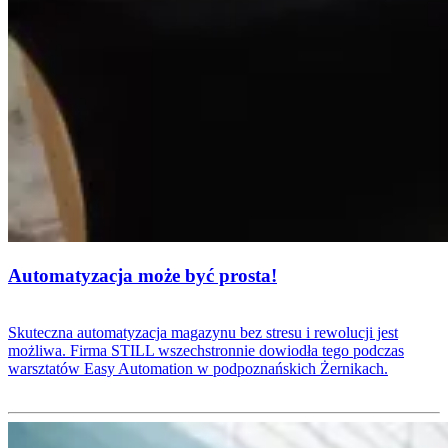
Automatyzacja może być prosta!
Skuteczna automatyzacja magazynu bez stresu i rewolucji jest
możliwa. Firma STILL wszechstronnie dowiodła tego podczas
warsztatów Easy Automation w podpoznańskich Żernikach.