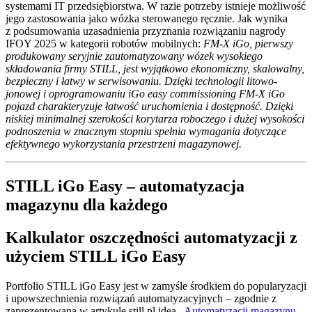
systemami IT przedsiębiorstwa. W razie potrzeby istnieje możliwość
jego zastosowania jako wózka sterowanego ręcznie. Jak wynika
z podsumowania uzasadnienia przyznania rozwiązaniu nagrody
IFOY 2025 w kategorii robotów mobilnych:
FM-X iGo, pierwszy
produkowany seryjnie zautomatyzowany wózek wysokiego
składowania firmy STILL, jest wyjątkowo ekonomiczny, skalowalny,
bezpieczny i łatwy w serwisowaniu. Dzięki technologii litowo-
jonowej i oprogramowaniu iGo easy commissioning FM-X iGo
pojazd charakteryzuje łatwość uruchomienia i dostępność. Dzięki
niskiej minimalnej szerokości korytarza roboczego i dużej wysokości
podnoszenia w znacznym stopniu spełnia wymagania dotyczące
efektywnego wykorzystania przestrzeni magazynowej.
STILL iGo Easy – automatyzacja
magazynu dla każdego
Kalkulator oszczędności automatyzacji z
użyciem STILL iGo Easy
Portfolio STILL iGo Easy jest w zamyśle środkiem do popularyzacji
i upowszechnienia rozwiązań automatyzacyjnych – zgodnie z
zaprezentowaną w artykule still.pl ideą
„Automatyzacji magazynu