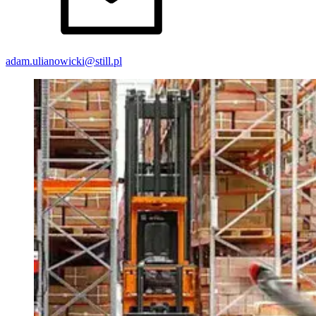
adam.ulianowicki@still.pl