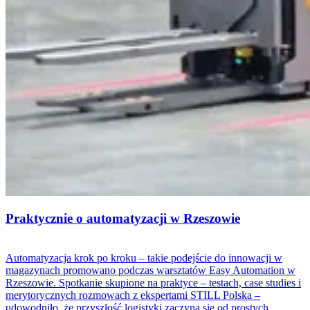
Praktycznie o automatyzacji w Rzeszowie
Automatyzacja krok po kroku – takie podejście do innowacji w
magazynach promowano podczas warsztatów Easy Automation w
Rzeszowie. Spotkanie skupione na praktyce – testach, case studies i
merytorycznych rozmowach z ekspertami STILL Polska –
udowodniło, że przyszłość logistyki zaczyna się od prostych