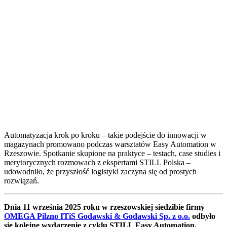
Automatyzacja krok po kroku – takie podejście do innowacji w
magazynach promowano podczas warsztatów Easy Automation w
Rzeszowie. Spotkanie skupione na praktyce – testach, case studies i
merytorycznych rozmowach z ekspertami STILL Polska –
udowodniło, że przyszłość logistyki zaczyna się od prostych
rozwiązań.
Dnia 11 września 2025 roku w rzeszowskiej siedzibie firmy
OMEGA Pilzno ITiS Godawski & Godawski Sp. z o.o.
odbyło
się kolejne wydarzenie z cyklu STILL Easy Automation.