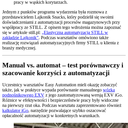
pracy w wąskich korytarzach.
Jednym z punktów programu wydarzenia była rozmowa z
przedstawicielem Lajkonik Snacks, który podzielił się swoimi
doświadczeniami z automatyzacji procesów magazynowych przy
współpracy ze STILL. Z opisem tego wdrożenia można zapoznać
się w artykule still.pl:
„Elastyczna automatyzacja STILL w
zakładzie Lajkonik”
. Podczas warsztatów omówiono także
realizację rozwiązań automatyzacyjnych firmy STILL u klienta z
branży medycznej.
Manual vs. automat – test porównawczy i
szacowanie korzyści z automatyzacji
Uczestnicy warsztatów Easy Automation mieli okazję zobaczyć
także, jak w praktyce wypada porównanie manualnego
wózka
podnośnikowego EXV
z jego zautomatyzowaną wersją EXV iGo.
Różnice w efektywności i bezpieczeństwie pracy były widoczne
na pierwszy rzut oka. Podczas warsztatu zaprezentowano również
kalkulator iGo
, narzędzie pozwalające szybko oszacować
opłacalność automatyzacji w konkretnych warunkach.