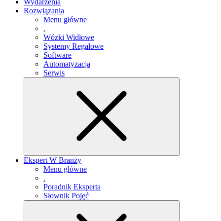
Wydarzenia
Rozwiązania
Menu główne
.
Wózki Widłowe
Systemy Regałowe
Software
Automatyzacja
Serwis
Ekspert W Branży
Menu główne
.
Poradnik Eksperta
Słownik Pojęć