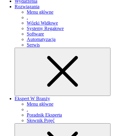
Wydarzenia
Rozwiązania
Menu główne
.
Wózki Widłowe
Systemy Regałowe
Software
Automatyzacja
Serwis
Ekspert W Branży
Menu główne
.
Poradnik Eksperta
Słownik Pojęć