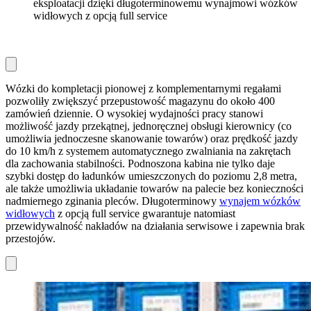
eksploatacji dzięki długoterminowemu wynajmowi wózków
widłowych z opcją full service
Wózki do kompletacji pionowej z komplementarnymi regałami
pozwoliły zwiększyć przepustowość magazynu do około 400
zamówień dziennie. O wysokiej wydajności pracy stanowi
możliwość jazdy przekątnej, jednoręcznej obsługi kierownicy (co
umożliwia jednoczesne skanowanie towarów) oraz prędkość jazdy
do 10 km/h z systemem automatycznego zwalniania na zakrętach
dla zachowania stabilności. Podnoszona kabina nie tylko daje
szybki dostęp do ładunków umieszczonych do poziomu 2,8 metra,
ale także umożliwia układanie towarów na palecie bez konieczności
nadmiernego zginania pleców. Długoterminowy
wynajem wózków
widłowych
z opcją full service gwarantuje natomiast
przewidywalność nakładów na działania serwisowe i zapewnia brak
przestojów.