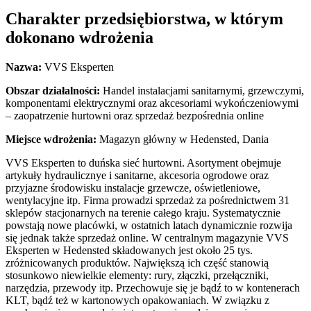
Charakter przedsiębiorstwa, w którym
dokonano wdrożenia
Nazwa:
VVS Eksperten
Obszar dzia
łalności:
Handel instalacjami sanitarnymi, grzewczymi,
komponentami elektrycznymi oraz akcesoriami wykończeniowymi
– zaopatrzenie hurtowni oraz sprzedaż bezpośrednia online
Miejsce wdro
żenia:
Magazyn główny w Hedensted, Dania
VVS Eksperten to duńska sieć hurtowni. Asortyment obejmuje
artykuły hydraulicznye i sanitarne, akcesoria ogrodowe oraz
przyjazne środowisku instalacje grzewcze, oświetleniowe,
wentylacyjne itp. Firma prowadzi sprzedaż za pośrednictwem 31
sklepów stacjonarnych na terenie całego kraju. Systematycznie
powstają nowe placówki, w ostatnich latach dynamicznie rozwija
się jednak także sprzedaż online. W centralnym magazynie VVS
Eksperten w Hedensted składowanych jest około 25 tys.
zróżnicowanych produktów. Największą ich część stanowią
stosunkowo niewielkie elementy: rury, złączki, przełączniki,
narzędzia, przewody itp. Przechowuje się je bądź to w kontenerach
KLT, bądź też w kartonowych opakowaniach. W związku z