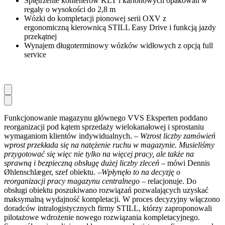
Spiętrzenie kontenerów KLT i kartonowych opakowań w
regały o wysokości do 2,8 m
Wózki do kompletacji pionowej serii OXV z
ergonomiczną kierownicą STILL Easy Drive i funkcją jazdy
przekątnej
Wynajem długoterminowy wózków widłowych z opcją full
service
Funkcjonowanie magazynu głównego VVS Eksperten poddano
reorganizacji pod kątem sprzedaży wielokanałowej i sprostaniu
wymaganiom klientów indywidualnych. –
Wzrost liczby zamówień
wprost przekłada się na natężenie ruchu w magazynie. Musieliśmy
przygotować się więc nie tylko na więcej pracy, ale także na
sprawną i bezpieczną obsługę dużej liczby zleceń –
mówi Dennis
Øhlenschlæger, szef obiektu. –
Wpłynęło to na decyzję o
reorganizacji pracy magazynu centralnego –
relacjonuje. Do
obsługi obiektu poszukiwano rozwiązań pozwalających uzyskać
maksymalną wydajność kompletacji. W proces decyzyjny włączono
doradców intralogistycznych firmy STILL, którzy zaproponowali
pilotażowe wdrożenie nowego rozwiązania kompletacyjnego.