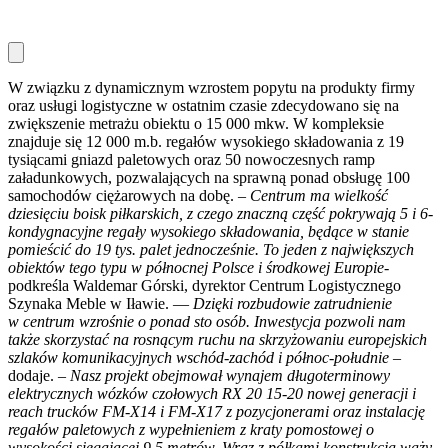
W związku z dynamicznym wzrostem popytu na produkty firmy
oraz usługi logistyczne w ostatnim czasie zdecydowano się na
zwiększenie metrażu obiektu o 15 000 mkw. W kompleksie
znajduje się 12 000 m.b. regałów wysokiego składowania z 19
tysiącami gniazd paletowych oraz 50 nowoczesnych ramp
załadunkowych, pozwalających na sprawną ponad obsługę 100
samochodów ciężarowych na dobę.
– Centrum ma wielkość
dziesięciu boisk piłkarskich, z czego znaczną część pokrywają 5 i 6-
kondygnacyjne regały wysokiego składowania, będące w stanie
pomieścić do 19 tys. palet jednocześnie. To jeden z największych
obiektów tego typu w północnej Polsce i środkowej Europie-
podkreśla Waldemar Górski, dyrektor Centrum Logistycznego
Szynaka Meble w Iławie. —
Dzięki rozbudowie zatrudnienie
w centrum wzrośnie o ponad sto osób. Inwestycja pozwoli nam
także skorzystać na rosnącym ruchu na skrzyżowaniu europejskich
szlaków komunikacyjnych wschód-zachód i północ-południe –
dodaje. –
Nasz projekt obejmował wynajem długoterminowy
elektrycznych wózków czołowych RX 20 15-20 nowej generacji i
reach trucków FM-X14 i FM-X17 z pozycjonerami oraz instalację
regałów paletowych z wypełnieniem z kraty pomostowej o
wysokości sięgającej 9,5 metrów. Wraz z półkami konstrukcja waży