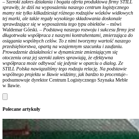
– Szeroki zakres działania i bogata oferta produktowa firmy STILL
sprawiły, że dziś na wyposażeniu naszego centrum logistycznego
mamy nie tylko kilkadziesiąt różnego rodzajów wózków widłowych
tej marki, ale także regały wysokiego składowania doskonale
sprawdzające się w wyposażeniu tego typu obiektów –
mówi
Waldemar Górski.
– Podstawą naszego rozwoju i sukcesu firmy jest
długotrwała współpraca z naszymi kontrahentami, zmierzająca do
osiągania wspólnych celów. To z nimi tworzymy wartość naszego
przedsiębiorstwa, opartą na wzajemnym szacunku i zaufaniu.
Prowadzenie działalności w dynamicznie zmieniającym się
otoczeniu oraz jej szeroki zakres sprawiają, że efektywna
współpraca może odbywać się jedynie w oparciu o dialog. Ze
STILL Polska nawiązaliśmy tego rodzaju relację. Na podstawie
wspólnego projektu w Iławie widzimy, jak bardzo to procentuje–
podsumowuje dyrektor Centrum Logistycznego Szynaka Meble
w Iławie.
Polecane artykuły