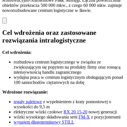
Konferencyjno-Szkoleniowe Pałac Mortęgi. Łączna powierzchnia
obiektów przekracza 500 000 mkw., z czego 60 000 mkw. zajmuje
noworozbudowane centrum logistyczne w Iławie.
Cel wdrożenia oraz zastosowane
rozwiązania intralogistyczne
Cel wdro
żenia:
rozbudowa centrum logistycznego w związku ze
zwiększającym się popytem na produkty firmy oraz rosnącą
intensywnością handlu zagranicznego
wydajna praca w centrum logistycznym obsługującym ponad
100 samochodów ciężarowych na dobę
Wdro
żone rozwiązanie:
regały paletowe
z wypełnieniem z kraty pomostowej o
wysokości do 9,5 m
elektryczne wózki czołowe
RX 20 15-20
nowej generacji
wózki wysokiego składowania serii
FM-X
z pozycjonerami
wynajem długoterminowy STILL