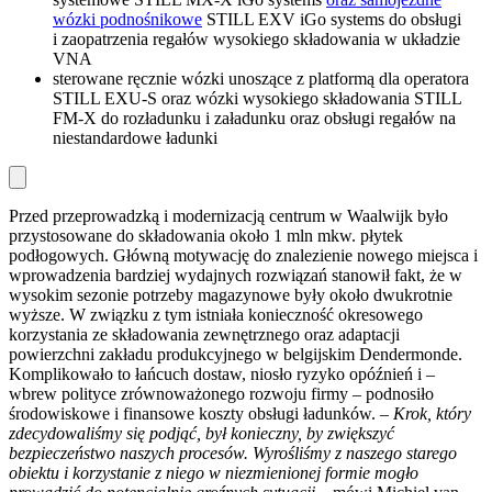
wózki podnośnikowe
STILL EXV iGo systems do obsługi
i zaopatrzenia regałów wysokiego składowania w układzie
VNA
sterowane ręcznie wózki unoszące z platformą dla operatora
STILL EXU-S oraz wózki wysokiego składowania STILL
FM-X do rozładunku i załadunku oraz obsługi regałów na
niestandardowe ładunki
Przed przeprowadzką i modernizacją centrum w Waalwijk było
przystosowane do składowania około 1 mln mkw. płytek
podłogowych. Główną motywację do znalezienie nowego miejsca i
wprowadzenia bardziej wydajnych rozwiązań stanowił fakt, że w
wysokim sezonie potrzeby magazynowe były około dwukrotnie
wyższe. W związku z tym istniała konieczność okresowego
korzystania ze składowania zewnętrznego oraz adaptacji
powierzchni zakładu produkcyjnego w belgijskim Dendermonde.
Komplikowało to łańcuch dostaw, niosło ryzyko opóźnień i –
wbrew polityce zrównoważonego rozwoju firmy – podnosiło
środowiskowe i finansowe koszty obsługi ładunków.
– Krok, który
zdecydowaliśmy się podjąć,
był konieczny, by zwiększyć
bezpieczeństwo naszych procesów. Wyrośliśmy z naszego starego
obiektu i korzystanie z niego w niezmienionej formie mogło