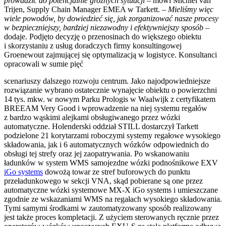
prowadzić do potencjalnie groźnych sytuacji –
mówi Michiel van
Trijen, Supply Chain Manager EMEA w Tarkett. –
Mieliśmy więc
wiele powodów, by dowiedzieć się, jak zorganizować nasze procesy
w bezpieczniejszy, bardziej niezawodny i efektywniejszy sposób –
dodaje. Podjęto decyzję o przenosinach do większego obiektu
i skorzystaniu z usług doradczych firmy konsultingowej
Groenewout zajmującej się optymalizacją w logistyce. Konsultanci
opracowali w sumie pięć
scenariuszy dalszego rozwoju centrum. Jako najodpowiedniejsze
rozwiązanie wybrano ostatecznie wynajęcie obiektu o powierzchni
14 tys. mkw. w nowym Parku Prologis w Waalwijk z certyfikatem
BREEAM Very Good i wprowadzenie na niej systemu regałów
z bardzo wąskimi alejkami obsługiwanego przez wózki
automatyczne. Holenderski oddział STILL dostarczył Tarkett
podzielone 21 korytarzami roboczymi systemy regałowe wysokiego
składowania, jak i 6 automatycznych wózków odpowiednich do
obsługi tej strefy oraz jej zaopatrywania. Po wskanowaniu
ładunków w system WMS samojezdne wózki podnośnikowe EXV
iGo systems
dowożą towar ze stref buforowych do punktu
przeładunkowego w sekcji VNA, skąd pobierane są one przez
automatyczne wózki systemowe MX-X iGo systems i umieszczane
zgodnie ze wskazaniami WMS na regałach wysokiego składowania.
Tymi samymi środkami w zautomatyzowany sposób realizowany
jest także proces kompletacji. Z użyciem sterowanych ręcznie przez