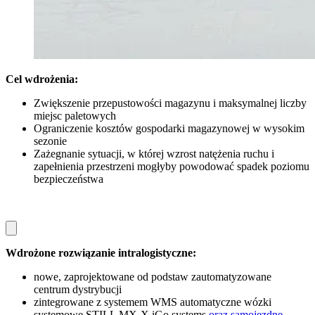
Cel wdro
żenia:
Zwiększenie przepustowości magazynu i maksymalnej liczby
miejsc paletowych
Ograniczenie kosztów gospodarki magazynowej w wysokim
sezonie
Zażegnanie sytuacji, w której wzrost natężenia ruchu i
zapełnienia przestrzeni mogłyby powodować spadek poziomu
bezpieczeństwa
Wdro
żone rozwiązanie intralogistyczne:
nowe, zaprojektowane od podstaw zautomatyzowane
centrum dystrybucji
zintegrowane z systemem WMS automatyczne wózki
systemowe STILL MX-X iGo systems
oraz samojezdne