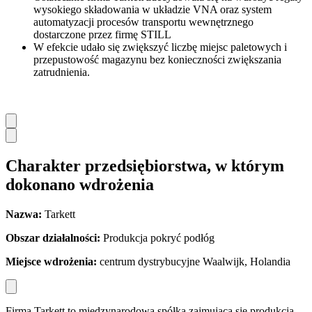
wysokiego składowania w układzie VNA oraz system
automatyzacji procesów transportu wewnętrznego
dostarczone przez firmę STILL
W efekcie udało się zwiększyć liczbę miejsc paletowych i
przepustowość magazynu bez konieczności zwiększania
zatrudnienia.
Charakter przedsiębiorstwa, w którym
dokonano wdrożenia
Nazwa:
Tarkett
Obszar dzia
łalności:
Produkcja pokryć podłóg
Miejsce wdro
żenia:
centrum dystrybucyjne Waalwijk, Holandia
Firma Tarkett to międzynarodowa spółka zajmująca się produkcją