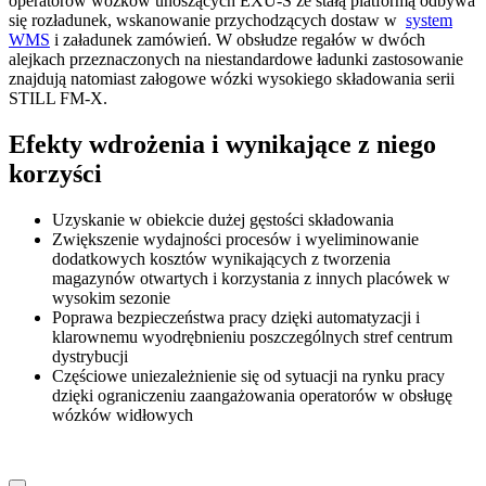
operatorów wózków unoszących EXU-S ze stałą platformą odbywa
się rozładunek, wskanowanie przychodzących dostaw w
system
WMS
i załadunek zamówień. W obsłudze regałów w dwóch
alejkach przeznaczonych na niestandardowe ładunki zastosowanie
znajdują natomiast załogowe wózki wysokiego składowania serii
STILL FM-X.
Efekty wdrożenia i wynikające z niego
korzyści
Uzyskanie w obiekcie dużej gęstości składowania
Zwiększenie wydajności procesów i wyeliminowanie
dodatkowych kosztów wynikających z tworzenia
magazynów otwartych i korzystania z innych placówek w
wysokim sezonie
Poprawa bezpieczeństwa pracy dzięki automatyzacji i
klarownemu wyodrębnieniu poszczególnych stref centrum
dystrybucji
Częściowe uniezależnienie się od sytuacji na rynku pracy
dzięki ograniczeniu zaangażowania operatorów w obsługę
wózków widłowych