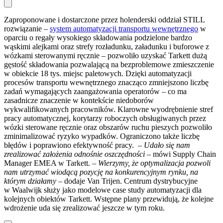
Zaproponowane i dostarczone przez holenderski oddział STILL
rozwiązanie –
system automatyzacji transportu wewnętrznego
w
oparciu o regały wysokiego składowania podzielone bardzo
wąskimi alejkami oraz strefy rozładunku, załadunku i buforowe z
wózkami sterowanymi ręcznie – pozwoliło uzyskać Tarkett dużą
gęstość składowania pozwalającą na bezproblemowe zmieszczenie
w obiekcie 18 tys. miejsc paletowych. Dzięki automatyzacji
procesów transportu wewnętrznego znacząco zmniejszono liczbę
zadań wymagających zaangażowania operatorów – co ma
zasadnicze znaczenie w kontekście niedoborów
wykwalifikowanych pracowników. Klarowne wyodrębnienie stref
pracy automatycznej, korytarzy roboczych obsługiwanych przez
wózki sterowane ręcznie oraz obszarów ruchu pieszych pozwoliło
zminimalizować ryzyko wypadków. Ograniczono także liczbę
błędów i poprawiono efektywność pracy. –
Udało się nam
zrealizować założenia odnośnie oszczędności –
mówi Supply Chain
Manager EMEA w Tarkett. –
Wierzymy, że optymalizacja pozwoli
nam utrzymać wiodącą pozycję na konkurencyjnym rynku, na
którym działamy –
dodaje Van Trijen. Centrum dystrybucyjne
w Waalwijk służy jako modelowe case study automatyzacji dla
kolejnych obiektów Tarkett. Wstępne plany przewidują, że kolejne
wdrożenie uda się zrealizować jeszcze w tym roku.