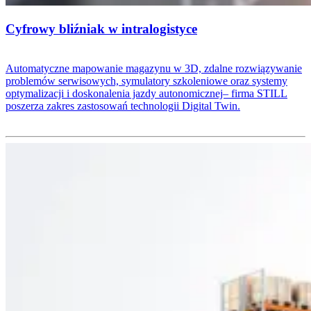
Cyfrowy bliźniak w intralogistyce
Automatyczne mapowanie magazynu w 3D, zdalne rozwiązywanie
problemów serwisowych, symulatory szkoleniowe oraz systemy
optymalizacji i doskonalenia jazdy autonomicznej– firma STILL
poszerza zakres zastosowań technologii Digital Twin.