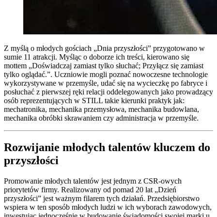
Z myślą o młodych gościach „Dnia przyszłości” przygotowano w
sumie 11 atrakcji. Myśląc o doborze ich treści, kierowano się
mottem „Doświadczaj zamiast tylko słuchać; Przyłącz się zamiast
tylko oglądać.”. Uczniowie mogli poznać nowoczesne technologie
wykorzystywane w przemyśle, udać się na wycieczkę po fabryce i
posłuchać z pierwszej ręki relacji oddelegowanych jako prowadzący
osób reprezentujących w STILL takie kierunki praktyk jak:
mechatronika, mechanika przemysłowa, mechanika budowlana,
mechanika obróbki skrawaniem czy administracja w przemyśle.
Rozwijanie młodych talentów kluczem do
przyszłości
Promowanie młodych talentów jest jednym z CSR-owych
priorytetów firmy. Realizowany od pomad 20 lat „Dzień
przyszłości” jest ważnym filarem tych działań. Przedsiębiorstwo
wspiera w ten sposób młodych ludzi w ich wyborach zawodowych,
inwestując jednocześnie w budowanie świadomości swojej marki u