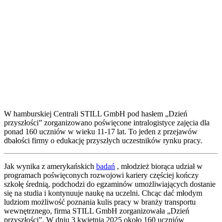
W hamburskiej Centrali STILL GmbH pod hasłem „Dzień
przyszłości” zorganizowano poświęcone intralogistyce zajęcia dla
ponad 160 uczniów w wieku 11-17 lat. To jeden z przejawów
dbałości firmy o edukację przyszłych uczestników rynku pracy.
Jak wynika z amerykańskich
badań
, młodzież biorąca udział w
programach poświęconych rozwojowi kariery częściej kończy
szkołę średnią, podchodzi do egzaminów umożliwiających dostanie
się na studia i kontynuuje naukę na uczelni. Chcąc dać młodym
ludziom możliwość poznania kulis pracy w branży transportu
wewnętrznego, firma STILL GmbH zorganizowała „Dzień
przyszłości”. W dniu 3 kwietnia 2025 około 160 uczniów