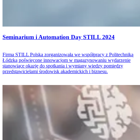
Seminarium i Automation Day STILL 2024
Firma STILL Polska zorganizowała we współpracy z Politechniką
Łódzką poświęcone innowacjom w magazynowaniu wydarzenie
stanowiące okazję do spotkania i wymiany wiedzy pomiędzy
przedstawicielami środowisk akademickich i biznesu.