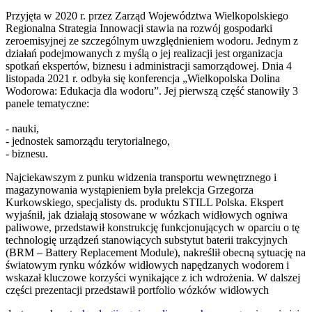
Przyjęta w 2020 r. przez Zarząd Województwa Wielkopolskiego
Regionalna Strategia Innowacji stawia na rozwój gospodarki
zeroemisyjnej ze szczególnym uwzględnieniem wodoru. Jednym z
działań podejmowanych z myślą o jej realizacji jest organizacja
spotkań ekspertów, biznesu i administracji samorządowej. Dnia 4
listopada 2021 r. odbyła się konferencja „Wielkopolska Dolina
Wodorowa: Edukacja dla wodoru”. Jej pierwszą część stanowiły 3
panele tematyczne:
- nauki,
- jednostek samorządu terytorialnego,
- biznesu.
Najciekawszym z punku widzenia transportu wewnętrznego i
magazynowania wystąpieniem była prelekcja Grzegorza
Kurkowskiego, specjalisty ds. produktu STILL Polska. Ekspert
wyjaśnił, jak działają stosowane w wózkach widłowych ogniwa
paliwowe, przedstawił konstrukcję funkcjonujących w oparciu o tę
technologię urządzeń stanowiących substytut baterii trakcyjnych
(BRM – Battery Replacement Module), nakreślił obecną sytuację na
światowym rynku wózków widłowych napędzanych wodorem i
wskazał kluczowe korzyści wynikające z ich wdrożenia. W dalszej
części prezentacji przedstawił portfolio wózków widłowych