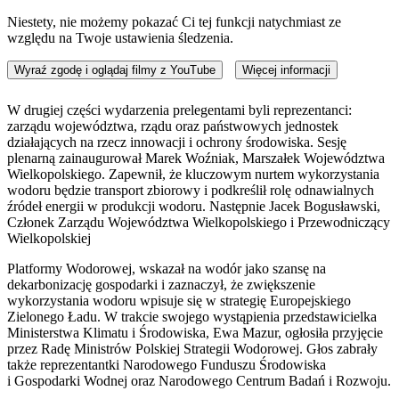
Niestety, nie możemy pokazać Ci tej funkcji natychmiast ze
względu na Twoje ustawienia śledzenia.
Wyraź zgodę i oglądaj filmy z YouTube
Więcej informacji
W drugiej części wydarzenia prelegentami byli reprezentanci:
zarządu województwa, rządu oraz państwowych jednostek
działających na rzecz innowacji i ochrony środowiska. Sesję
plenarną zainaugurował Marek Woźniak, Marszałek Województwa
Wielkopolskiego. Zapewnił, że kluczowym nurtem wykorzystania
wodoru będzie transport zbiorowy i podkreślił rolę odnawialnych
źródeł energii w produkcji wodoru. Następnie Jacek Bogusławski,
Członek Zarządu Województwa Wielkopolskiego i Przewodniczący
Wielkopolskiej
Platformy Wodorowej, wskazał na wodór jako szansę na
dekarbonizację gospodarki i zaznaczył, że zwiększenie
wykorzystania wodoru wpisuje się w strategię Europejskiego
Zielonego Ładu. W trakcie swojego wystąpienia przedstawicielka
Ministerstwa Klimatu i Środowiska, Ewa Mazur, ogłosiła przyjęcie
przez Radę Ministrów Polskiej Strategii Wodorowej. Głos zabrały
także reprezentantki Narodowego Funduszu Środowiska
i Gospodarki Wodnej oraz Narodowego Centrum Badań i Rozwoju.