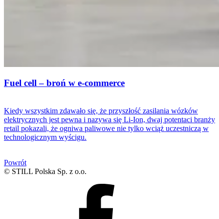
Fuel cell – broń w e-commerce
Kiedy wszystkim zdawało się, że przyszłość zasilania wózków
elektrycznych jest pewna i nazywa się Li-Ion, dwaj potentaci branży
retail pokazali, że ogniwa paliwowe nie tylko wciąż uczestniczą w
technologicznym wyścigu.
Powrót
© STILL Polska Sp. z o.o.