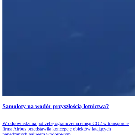
Samoloty na wodór przyszłością lotnictwa?
W odpowiedzi na potrzebę ograniczenia emisji CO2 w transporcie
firma Airbus przedstawiła koncepcję obiektów latających
napędzanych paliwem wodorowym.