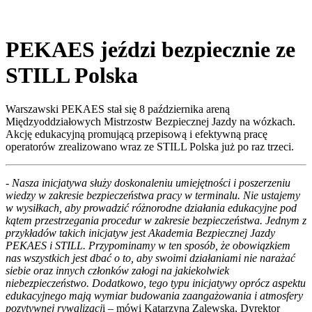
PEKAES jeździ bezpiecznie ze
STILL Polska
Warszawski PEKAES stał się 8 października areną
Międzyoddziałowych Mistrzostw Bezpiecznej Jazdy na wózkach.
Akcję edukacyjną promującą przepisową i efektywną pracę
operatorów zrealizowano wraz ze STILL Polska już po raz trzeci.
- Nasza inicjatywa służy doskonaleniu umiejętności i poszerzeniu
wiedzy w zakresie bezpieczeństwa pracy w terminalu. Nie ustajemy
w wysiłkach, aby prowadzić różnorodne działania edukacyjne pod
kątem przestrzegania procedur w zakresie bezpieczeństwa. Jednym z
przykładów takich inicjatyw jest Akademia Bezpiecznej Jazdy
PEKAES i STILL. Przypominamy w ten sposób, że obowiązkiem
nas wszystkich jest dbać o to, aby swoimi działaniami nie narażać
siebie oraz innych członków załogi na jakiekolwiek
niebezpieczeństwo.
Dodatkowo, tego typu inicjatywy oprócz aspektu
edukacyjnego mają wymiar budowania zaangażowania i atmosfery
pozytywnej rywalizacj
i – mówi Katarzyna Zalewska, Dyrektor