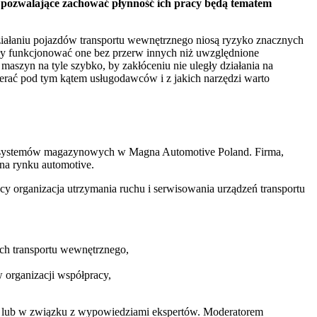
i pozwalające zachować płynność ich pracy będą tematem
ziałaniu pojazdów transportu wewnętrznego niosą ryzyko znacznych
ły funkcjonować one bez przerw innych niż uwzględnione
aszyn na tyle szybko, by zakłóceniu nie uległy działania na
erać pod tym kątem usługodawców i z jakich narzędzi warto
ia i systemów magazynowych w Magna Automotive Poland. Firma,
 na rynku automotive.
acy organizacja utrzymania ruchu i serwisowania urządzeń transportu
ch transportu wewnętrznego,
 organizacji współpracy,
cy lub w związku z wypowiedziami ekspertów. Moderatorem