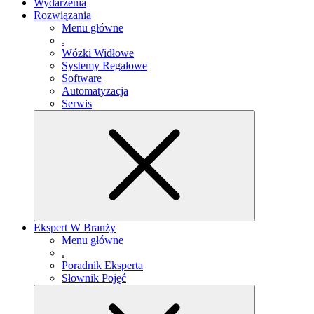
Wydarzenia
Rozwiązania
Menu główne
.
Wózki Widłowe
Systemy Regałowe
Software
Automatyzacja
Serwis
Ekspert W Branży
Menu główne
.
Poradnik Eksperta
Słownik Pojęć