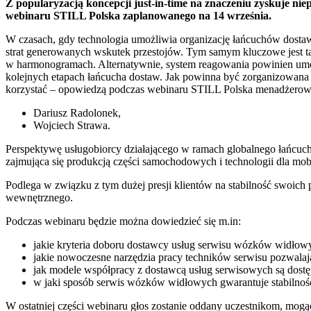
Z popularyzacją koncepcji just-in-time na znaczeniu zyskuje n
webinaru STILL Polska zaplanowanego na 14 września.
W czasach, gdy technologia umożliwia organizację łańcuchów dostaw
strat generowanych wskutek przestojów. Tym samym kluczowe jest 
w harmonogramach. Alternatywnie, system reagowania powinien umożli
kolejnych etapach łańcucha dostaw. Jak powinna być zorganizowana 
korzystać – opowiedzą podczas webinaru STILL Polska menadżerowi
Dariusz Radolonek,
Wojciech Strawa.
Perspektywę usługobiorcy działającego w ramach globalnego łańcuc
zajmująca się produkcją części samochodowych i technologii dla mob
Podlega w związku z tym dużej presji klientów na stabilność swoich 
wewnętrznego.
Podczas webinaru będzie można dowiedzieć się m.in:
jakie kryteria doboru dostawcy usług serwisu wózków widłow
jakie nowoczesne narzędzia pracy techników serwisu pozwalają 
jak modele współpracy z dostawcą usług serwisowych są dostęp
w jaki sposób serwis wózków widłowych gwarantuje stabilno
W ostatniej części webinaru głos zostanie oddany uczestnikom, mo