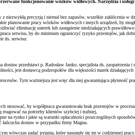
ieprzerwane funkcjonowanie wózków widłowych. Narzędzia i usług
 z niezwykłą precyzją i niemal bez zapasów, wszelkie zakłócenia w d
takie planowanie pracy wózków widłowych i innych urządzeń, by mog
wiać eliminację usterek lub zastąpienie niedziałających prawidłowo m
praca serwisu, by do minimum ograniczyć ryzyko przestojów, jak dobi
e ds. serwisu:
ha dostaw przedstawi p. Radosław Janko, specjalista ds. zaopatrzen
ilności, jest dostawcą podzespołów dla większości marek działających
procesów. Tym ważniejsza jest więc dla niej gwarantująca płynność pr
ych stosować, by współpraca gwarantowała brak przestojów w procesa
reagować na potrzeby klientów szybciej i trafniej,
ne na rynku i jakie są warunki opłacalności poszczególnych sposobów
ść łańcucha dostaw w przypadku firmy Magna.
gącym wówczas zadać pytania, które nasunęły się im w codziennej pra