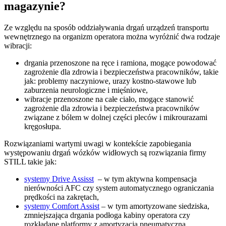
magazynie?
Ze względu na sposób oddziaływania drgań urządzeń transportu
wewnętrznego na organizm operatora można wyróżnić dwa rodzaje
wibracji:
drgania przenoszone na ręce i ramiona, mogące powodować
zagrożenie dla zdrowia i bezpieczeństwa pracowników, takie
jak: problemy naczyniowe, urazy kostno-stawowe lub
zaburzenia neurologiczne i mięśniowe,
wibracje przenoszone na całe ciało, mogące stanowić
zagrożenie dla zdrowia i bezpieczeństwa pracowników
związane z bólem w dolnej części pleców i mikrourazami
kręgosłupa.
Rozwiązaniami wartymi uwagi w kontekście zapobiegania
występowaniu drgań wózków widłowych są rozwiązania firmy
STILL takie jak:
systemy Drive Assisst
– w tym aktywna kompensacja
nierówności AFC czy system automatycznego ograniczania
prędkości na zakrętach,
systemy Comfort Assist
– w tym amortyzowane siedziska,
zmniejszająca drgania podłoga kabiny operatora czy
rozkładane platformy z amortyzacją pneumatyczną,