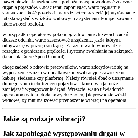
nawet niewielkie uszkodzenia podłoża mogą powodować znaczne
drgania pojazdów. Chcąc temu zapobiegać, warto regularnie
sprawdzać jakość posadzki i w razie potrzeby zlecić jej wyrównanie
lub skorzystać z wózków widłowych z systemami kompensowania
nierówności podłoża.
w przypadku operatorów pokonujących w ramach swoich zadań
dłuższe odcinki, warto zastosować urządzenia, jazda którymi
odbywa się w pozycji siedzącej. Zarazem warto wprowadzić
rozsądne ograniczenia prędkości i systemy zwalniania na zakrętach
(takie jak Curve Speed Control).
chcąc zadbać o zdrowie pracowników, warto zdecydować się na
wyposażenie wózka w dodatkowe antywibracyjne zawieszenie,
kabinę, siedzenie czy platformę. Należy również dbać o utrzymanie
dobrego stanu technicznego pojazdów – konserwacja może
zmniejszać występowanie drgań. Wreszcie, warto uświadomić
operatorom w toku dodatkowych szkoleń, jak prowadzić wózki
widłowe, by minimalizować przenoszenie wibracji na operatora.
Jakie są rodzaje wibracji?
Jak zapobiegać występowaniu drgań w