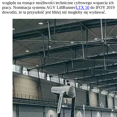
względu na rosnące możliwości techniczne cyfrowego wsparcia ich
pracy. Nominacja systemu AGV LiftRunner/
LTX 50
do IFOY 2019
dowodzi, że ta przyszłość jest bliżej niż mogłoby się wydawać.