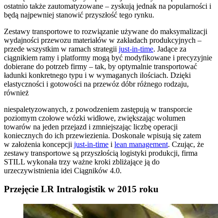
ostatnio także zautomatyzowane – zyskują jednak na popularności i
będą najpewniej stanowić przyszłość tego rynku.
Zestawy transportowe to rozwiązanie używane do maksymalizacji
wydajności przewozu materiałów w zakładach produkcyjnych –
przede wszystkim w ramach strategii
just-in-time
. Jadące za
ciągnikiem ramy i platformy mogą być modyfikowane i precyzyjnie
dobierane do potrzeb firmy – tak, by optymalnie transportować
ładunki konkretnego typu i w wymaganych ilościach. Dzięki
elastyczności i gotowości na przewóz dóbr różnego rodzaju,
również
niespaletyzowanych, z powodzeniem zastępują w transporcie
poziomym czołowe wózki widłowe, zwiększając wolumen
towarów na jeden przejazd i zmniejszając liczbę operacji
koniecznych do ich przewiezienia. Doskonale wpisują się zatem
w założenia koncepcji
just-in-time
i
lean management
. Czując, że
zestawy transportowe są przyszłością logistyki produkcji, firma
STILL wykonała trzy ważne kroki zbliżające ją do
urzeczywistnienia idei Ciągników 4.0.
Przejęcie LR Intralogistik w 2015 roku