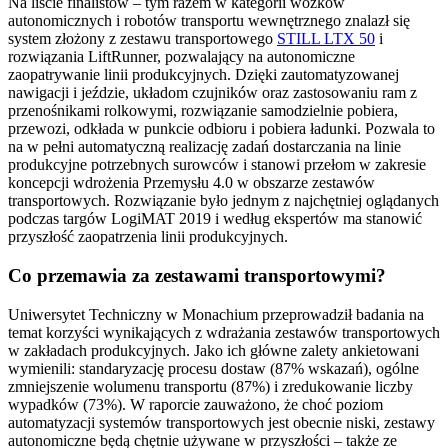
Na liście finalistów – tym razem w kategorii wózków
autonomicznych i robotów transportu wewnętrznego znalazł się
system złożony z zestawu transportowego
STILL LTX 50
i
rozwiązania LiftRunner, pozwalający na autonomiczne
zaopatrywanie linii produkcyjnych. Dzięki zautomatyzowanej
nawigacji i jeździe, układom czujników oraz zastosowaniu ram z
przenośnikami rolkowymi, rozwiązanie samodzielnie pobiera,
przewozi, odkłada w punkcie odbioru i pobiera ładunki. Pozwala to
na w pełni automatyczną realizację zadań dostarczania na linie
produkcyjne potrzebnych surowców i stanowi przełom w zakresie
koncepcji wdrożenia Przemysłu 4.0 w obszarze zestawów
transportowych. Rozwiązanie było jednym z najchętniej oglądanych
podczas targów LogiMAT 2019 i według ekspertów ma stanowić
przyszłość zaopatrzenia linii produkcyjnych.
Co przemawia za zestawami transportowymi?
Uniwersytet Techniczny w Monachium przeprowadził badania na
temat korzyści wynikających z wdrażania zestawów transportowych
w zakładach produkcyjnych. Jako ich główne zalety ankietowani
wymienili: standaryzację procesu dostaw (87% wskazań), ogólne
zmniejszenie wolumenu transportu (87%) i zredukowanie liczby
wypadków (73%). W raporcie zauważono, że choć poziom
automatyzacji systemów transportowych jest obecnie niski, zestawy
autonomiczne będą chętnie używane w przyszłości – także ze