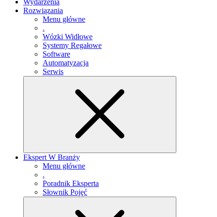
Wydarzenia
Rozwiązania
Menu główne
.
Wózki Widłowe
Systemy Regałowe
Software
Automatyzacja
Serwis
Ekspert W Branży
Menu główne
.
Poradnik Eksperta
Słownik Pojęć