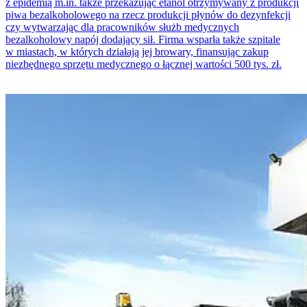
z epidemią m.in. także przekazując etanol otrzymywany z produkcji
piwa bezalkoholowego na rzecz produkcji płynów do dezynfekcji
czy wytwarzając dla pracowników służb medycznych
bezalkoholowy napój dodający sił. Firma wsparła także szpitale
w miastach, w których działają jej browary, finansując zakup
niezbędnego sprzętu medycznego o łącznej wartości 500 tys. zł.