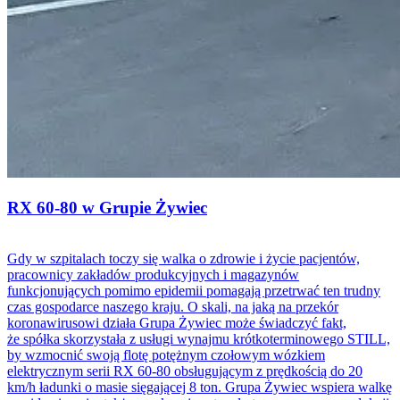
RX 60-80 w Grupie Żywiec
Gdy w szpitalach toczy się walka o zdrowie i życie pacjentów,
pracownicy zakładów produkcyjnych i magazynów
funkcjonujących pomimo epidemii pomagają przetrwać ten trudny
czas gospodarce naszego kraju. O skali, na jaką na przekór
koronawirusowi działa Grupa Żywiec może świadczyć fakt,
że spółka skorzystała z usługi wynajmu krótkoterminowego STILL,
by wzmocnić swoją flotę potężnym czołowym wózkiem
elektrycznym serii RX 60-80 obsługującym z prędkością do 20
km/h ładunki o masie sięgającej 8 ton. Grupa Żywiec wspiera walkę