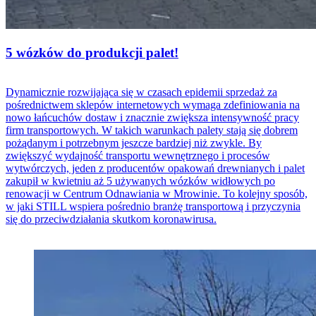
5 wózków do produkcji palet!
Dynamicznie rozwijająca się w czasach epidemii sprzedaż za
pośrednictwem sklepów internetowych wymaga zdefiniowania na
nowo łańcuchów dostaw i znacznie zwiększa intensywność pracy
firm transportowych. W takich warunkach palety stają się dobrem
pożądanym i potrzebnym jeszcze bardziej niż zwykle. By
zwiększyć wydajność transportu wewnętrznego i procesów
wytwórczych, jeden z producentów opakowań drewnianych i palet
zakupił w kwietniu aż 5 używanych wózków widłowych po
renowacji w Centrum Odnawiania w Mrowinie. To kolejny sposób,
w jaki STILL wspiera pośrednio branżę transportową i przyczynia
się do przeciwdziałania skutkom koronawirusa.