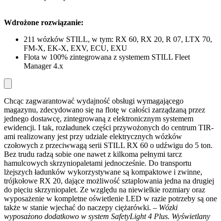
Wdro
żone rozwiązanie:
211 wózków STILL, w tym: RX 60, RX 20, R 07, LTX 70,
FM-X, EK-X, EXV, ECU, EXU
Flota w 100% zintegrowana z systemem STILL Fleet
Manager 4.x
Chcąc zagwarantować wydajność obsługi wymagającego
magazynu, zdecydowano się na flotę w całości zarządzaną przez
jednego dostawcę, zintegrowaną z elektronicznym systemem
ewidencji. I tak, rozładunek części przywożonych do centrum TIR-
ami realizowany jest przy udziale elektrycznych wózków
czołowych z przeciwwagą serii STILL RX 60 o udźwigu do 5 ton.
Bez trudu radzą sobie one nawet z kilkoma pełnymi tarcz
hamulcowych skrzyniopaletami jednocześnie. Do transportu
lżejszych ładunków wykorzystywane są kompaktowe i zwinne,
trójkołowe RX 20, dające możliwość sztaplowania jedna na drugiej
do pięciu skrzyniopalet. Ze względu na niewielkie rozmiary oraz
wyposażenie w kompletne oświetlenie LED w razie potrzeby są one
także w stanie wjechać do naczepy ciężarówki.
– Wózki
wyposażono dodatkowo w system SafetyLight 4 Plus. Wyświetlany