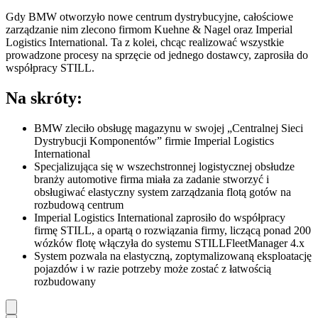
Gdy BMW otworzyło nowe centrum dystrybucyjne, całościowe
zarządzanie nim zlecono firmom Kuehne & Nagel oraz Imperial
Logistics International. Ta z kolei, chcąc realizować wszystkie
prowadzone procesy na sprzęcie od jednego dostawcy, zaprosiła do
współpracy STILL.
Na skróty:
BMW zleciło obsługę magazynu w swojej „Centralnej Sieci
Dystrybucji Komponentów” firmie Imperial Logistics
International
Specjalizująca się w wszechstronnej logistycznej obsłudze
branży automotive firma miała za zadanie stworzyć i
obsługiwać elastyczny system zarządzania flotą gotów na
rozbudową centrum
Imperial Logistics International zaprosiło do współpracy
firmę STILL, a opartą o rozwiązania firmy, liczącą ponad 200
wózków flotę włączyła do systemu STILLFleetManager 4.x
System pozwala na elastyczną, zoptymalizowaną eksploatację
pojazdów i w razie potrzeby może zostać z łatwością
rozbudowany