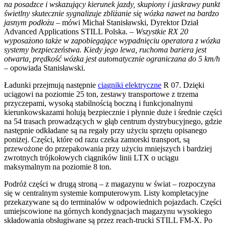
na posadzce i wskazujący kierunek jazdy, skupiony i jaskrawy punkt
świetlny skutecznie sygnalizuje zbliżanie się wózka nawet na bardzo
jasnym podłożu –
mówi Michał Stanisławski, Dyrektor Dział
Advanced Applications STILL Polska. –
Wszystkie RX 20
wyposażono także w zapobiegające wypadnięciu operatora z wózka
systemy bezpieczeństwa. Kiedy jego lewa, ruchoma bariera jest
otwarta, prędkość wózka jest automatycznie ograniczana do 5 km/h
– opowiada Stanisławski.
Ładunki przejmują następnie
ciągniki elektryczne
R 07. Dzięki
uciągowi na poziomie 25 ton, zestawy transportowe z trzema
przyczepami, wysoką stabilnością boczną i funkcjonalnymi
kierunkowskazami holują bezpiecznie i płynnie duże i średnie części
na 54 trasach prowadzących w głąb centrum dystrybucyjnego, gdzie
następnie odkładane są na regały przy użyciu sprzętu opisanego
poniżej. Części, które od razu czeka zamorski transport, są
przewożone do przepakowania przy użyciu mniejszych i bardziej
zwrotnych trójkołowych ciągników linii LTX o uciągu
maksymalnym na poziomie 8 ton.
Podróż części w drugą stroną – z magazynu w świat – rozpoczyna
się w centralnym systemie komputerowym. Listy kompletacyjne
przekazywane są do terminalów w odpowiednich pojazdach. Części
umiejscowione na górnych kondygnacjach magazynu wysokiego
składowania obsługiwane są przez reach-trucki STILL FM-X. Po