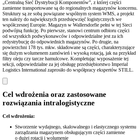
„Centralną Sieć Dystrybucji Komponentów”, z której części
zamienne transportowane są do regionalnych magazynów koncernu.
Struktury są ze sobą powiązane wspólnym system WMS, a projekt
ten należy do największych przedsięwzięć logistycznych we
współczesnej Europie. Magazyn w Wallersdorfie pełni w tej Sieci
podwójną funkcję. Po pierwsze, stanowi centrum odbioru części
od wszystkich podwykonawców i odpowiedzialne jest za ich
redystrybucję do odpowiednich magazynów. Po drugie, na
powierzchni 178 tys. mkw. składowane są części, charakteryzujące
się dużym wolumenem zamówień i wysoką rotacją, jak na przykład
filtry oleju czy tarcze hamulcowe. Kompletując wyposażenie tej
sekcji, odpowiedzialne za jej obsługę przedsiębiorstwo Imperial
Logistics International zaprosiło do współpracy ekspertów STILL.
Cel wdrożenia oraz zastosowane
rozwiązania intralogistyczne
Cel wdro
żenia:
Stworzenie wydajnego, skalowalnego i elastycznego systemu
zarządzania magazynem obsługującym części zamienne
o dużej rotacji i wolumenie