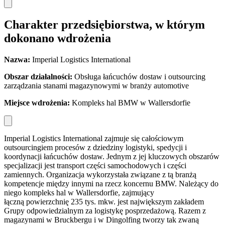
Charakter przedsiębiorstwa, w którym
dokonano wdrożenia
Nazwa:
Imperial Logistics International
Obszar dzia
łalności:
Obsługa łańcuchów dostaw i outsourcing
zarządzania stanami magazynowymi w branży automotive
Miejsce wdro
żenia:
Kompleks hal BMW w Wallersdorfie
Imperial Logistics International zajmuje się całościowym
outsourcingiem procesów z dziedziny logistyki, spedycji i
koordynacji łańcuchów dostaw. Jednym z jej kluczowych obszarów
specjalizacji jest transport części samochodowych i części
zamiennych. Organizacja wykorzystała związane z tą branżą
kompetencje między innymi na rzecz koncernu BMW. Należący do
niego kompleks hal w Wallersdorfie, zajmujący
łączną powierzchnię 235 tys. mkw. jest największym zakładem
Grupy odpowiedzialnym za logistykę posprzedażową. Razem z
magazynami w Bruckbergu i w Dingolfing tworzy tak zwaną