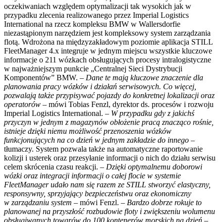
oczekiwaniach względem optymalizacji tak wysokich jak w
przypadku zlecenia realizowanego przez Imperial Logistics
International na rzecz kompleksu BMW w Wallersdorfie
niezastąpionym narzędziem jest kompleksowy system zarządzania
flotą. Wdrożona na międzyzakładowym poziomie aplikacja STILL
FleetManager 4.x integruje w jednym miejscu wszystkie kluczowe
informacje o 211 wózkach obsługujących procesy intralogistyczne
w najważniejszym punkcie „Centralnej Sieci Dystrybucji
Komponentów” BMW.
– Dane te mają kluczowe znaczenie dla
planowania pracy wózków i działań serwisowych. Co więcej,
pozwalają także przypisywać pojazdy do konkretnej lokalizacji oraz
operatorów –
mówi Tobias Fenzl, dyrektor ds. procesów i rozwoju
Imperial Logistics International. –
W przypadku gdy z jakichś
przyczyn w jednym z magazynów obłożenie pracą znacząco rośnie,
istnieje dzięki niemu możliwość przenoszenia wózków
funkcjonujących na co dzień w jednym zakładzie do innego –
tłumaczy. System pozwala także na automatyczne raportowanie
kolizji i usterek oraz przesyłanie informacji o nich do działu serwisu
celem skrócenia czasu reakcji. –
Dzięki optymalnemu doborowi
wózki oraz integracji informacji o całej flocie w systemie
FleetManager udało nam się razem ze STILL stworzyć elastyczny,
responsywny, sprzyjający bezpieczeństwu oraz ekonomiczny
w zarządzaniu system –
mówi Fenzl. –
Bardzo dobrze rokuje to
planowanej na przyszłość rozbudowie floty i zwiększeniu wolumenu
obsługiwanych towarów do 100 kontenerów morskich na dzień –