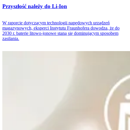
Przyszłość należy do Li-Ion
W raporcie dotyczącym technologii napędowych urządzeń
magazynowych, eksperci Instytutu Fraunhofera dowodzą, że do
2030 r. baterie litowo-jonowe staną się dominującym sposobem
zasilania.