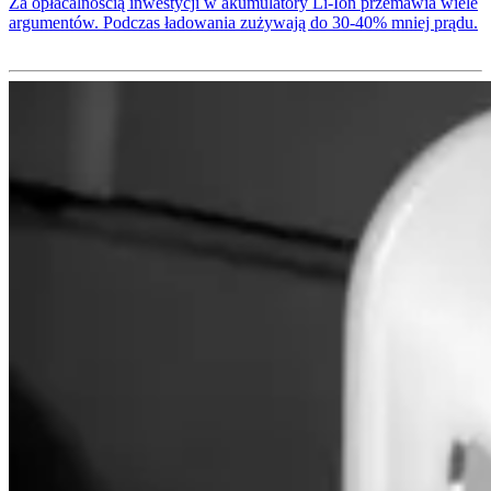
Za opłacalnością inwestycji w akumulatory Li-Ion przemawia wiele
argumentów. Podczas ładowania zużywają do 30-40% mniej prądu.