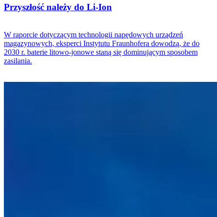
Przyszłość należy do Li-Ion
W raporcie dotyczącym technologii napędowych urządzeń
magazynowych, eksperci Instytutu Fraunhofera dowodzą, że do
2030 r. baterie litowo-jonowe staną się dominującym sposobem
zasilania.