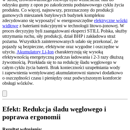
odzysku gumy z opon po zakończeniu podstawowego cyklu życia
produktu. Co więcej, najnowszy, przeznaczony do produkcji
gumowych mieszanek butylowych budynek kompleksu
zdecydowano się wyposażyć w energooszczędne
elektryczne wózki
widłowe
z bateriami trakcyjnymi w technologii litowo-jonowej. W
proces decyzyjny byli zaangażowani eksperci STILL Polska, służby
utrzymania ruchu, siły produkcji, dział BHP i zakładowa straż
pożarna. Wszystkich zainteresowanych udało się przekonać, że
pojazdy są bezpieczne, efektywne oraz wygodne i oszczędne w
użyciu.
Akumulatory Li-Ion
charakteryzują się wysoką
efektywnością energetyczną podczas ładowania i 2-3 razy dłuższą
żywotnością. Przekłada się to na redukcję śladu węglowego w
całym cyklu życia baterii. Brak konieczności uzupełniania wody
i zapewnienia wentylowanej akumulatorowni stanowi dodatkowo
o oszczędności czasu i pieniędzy oraz podwyższonym komforcie
obsługi wózków.
Efekt: Redukcja śladu węglowego i
poprawa ergonomii
Rezultat wdrożenia: