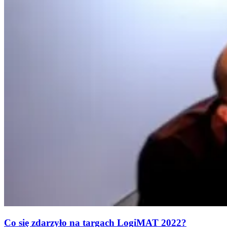
Co się zdarzyło na targach LogiMAT 2022?