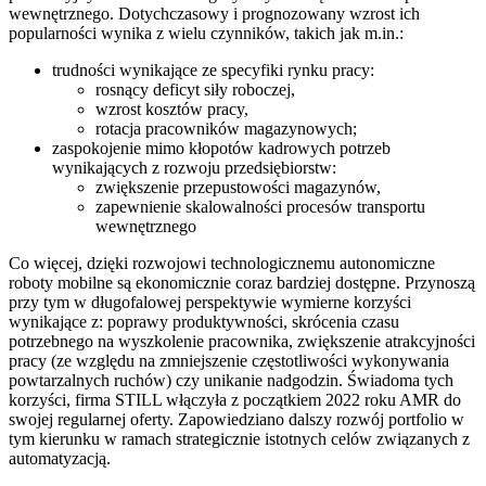
wewnętrznego. Dotychczasowy i prognozowany wzrost ich
popularności wynika z wielu czynników, takich jak m.in.:
trudności wynikające ze specyfiki rynku pracy:
rosnący deficyt siły roboczej,
wzrost kosztów pracy,
rotacja pracowników magazynowych;
zaspokojenie mimo kłopotów kadrowych potrzeb
wynikających z rozwoju przedsiębiorstw:
zwiększenie przepustowości magazynów,
zapewnienie skalowalności procesów transportu
wewnętrznego
Co więcej, dzięki rozwojowi technologicznemu autonomiczne
roboty mobilne są ekonomicznie coraz bardziej dostępne. Przynoszą
przy tym w długofalowej perspektywie wymierne korzyści
wynikające z: poprawy produktywności, skrócenia czasu
potrzebnego na wyszkolenie pracownika, zwiększenie atrakcyjności
pracy (ze względu na zmniejszenie częstotliwości wykonywania
powtarzalnych ruchów) czy unikanie nadgodzin. Świadoma tych
korzyści, firma STILL włączyła z początkiem 2022 roku AMR do
swojej regularnej oferty. Zapowiedziano dalszy rozwój portfolio w
tym kierunku w ramach strategicznie istotnych celów związanych z
automatyzacją.