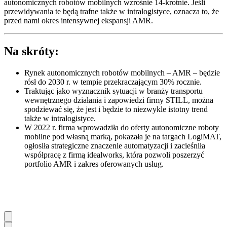
autonomicznych robotów mobilnych wzrośnie 14-krotnie. Jeśli
przewidywania te będą trafne także w intralogistyce, oznacza to, że
przed nami okres intensywnej ekspansji AMR.
Na skróty:
Rynek autonomicznych robotów mobilnych – AMR – będzie
rósł do 2030 r. w tempie przekraczającym 30% rocznie.
Traktując jako wyznacznik sytuacji w branży transportu
wewnętrznego działania i zapowiedzi firmy STILL, można
spodziewać się, że jest i będzie to niezwykle istotny trend
także w intralogistyce.
W 2022 r. firma wprowadziła do oferty autonomiczne roboty
mobilne pod własną marką, pokazała je na targach LogiMAT,
ogłosiła strategiczne znaczenie automatyzacji i zacieśniła
współpracę z firmą idealworks, która pozwoli poszerzyć
portfolio AMR i zakres oferowanych usług.