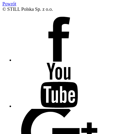
Powrót
© STILL Polska Sp. z o.o.