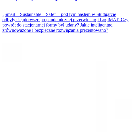
„Smart – Sustainable – Safe” – pod tym hasłem w Stuttgarcie
odbyły się pierwsze po pandemicznej przerwie targi LogiMAT. Czy
powrót do stacjonarnej formy był udany? Jakie inteligentne,
zrównoważone i bezpieczne rozwiązania prezentowano?