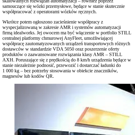
skalowalnych rozwiązań automatyzacji – również poprzez
samouczące się wózki przemysłowe, będące w stanie skutecznie
współpracować z operatorami wózków ręcznych.
Wkrótce potem ogłoszono zacieśnienie współpracy z
wyspecjalizowaną w zakresie AMR i systemów automatyzacji
firmą idealworks. Jej owocem ma być włączenie w portfolio STILL
centralnej platformy chmurowej AnyFleet, umożliwiającej
współpracę zautomatyzowanych urządzeń transportowych różnych
dostawców w standardzie VDA 5050 oraz poszerzenie oferty
produktów o zaawansowane rozwiązania klasy AMR – STILL
AXH. Poruszające się z prędkością do 8 km/h urządzenia będące w
stanie niezależnie podnosić, przewozić i dostarczać ładunki do
1 000 kg – bez potrzeby stosowania w obiekcie znaczników,
magnesów lub kodów QR.