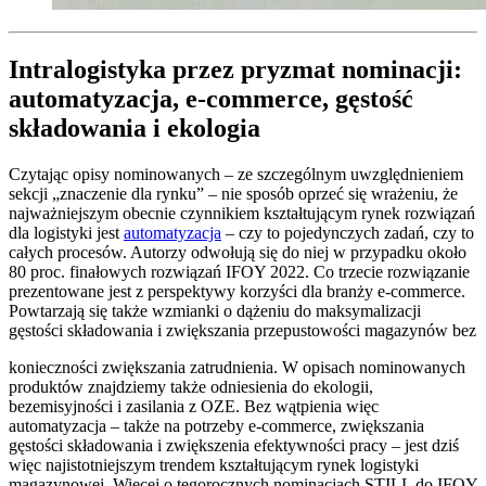
Intralogistyka przez pryzmat nominacji:
automatyzacja, e-commerce, gęstość
składowania i ekologia
Czytając opisy nominowanych – ze szczególnym uwzględnieniem
sekcji „znaczenie dla rynku” – nie sposób oprzeć się wrażeniu, że
najważniejszym obecnie czynnikiem kształtującym rynek rozwiązań
dla logistyki jest
automatyzacja
– czy to pojedynczych zadań, czy to
całych procesów. Autorzy odwołują się do niej w przypadku około
80 proc. finałowych rozwiązań IFOY 2022. Co trzecie rozwiązanie
prezentowane jest z perspektywy korzyści dla branży e-commerce.
Powtarzają się także wzmianki o dążeniu do maksymalizacji
gęstości składowania i zwiększania przepustowości magazynów bez
konieczności zwiększania zatrudnienia. W opisach nominowanych
produktów znajdziemy także odniesienia do ekologii,
bezemisyjności i zasilania z OZE. Bez wątpienia więc
automatyzacja – także na potrzeby e-commerce, zwiększania
gęstości składowania i zwiększenia efektywności pracy – jest dziś
więc najistotniejszym trendem kształtującym rynek logistyki
magazynowej. Więcej o tegorocznych nominacjach STILL do IFOY