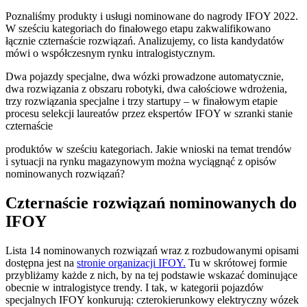
Poznaliśmy produkty i usługi nominowane do nagrody IFOY 2022.
W sześciu kategoriach do finałowego etapu zakwalifikowano
łącznie czternaście rozwiązań. Analizujemy, co lista kandydatów
mówi o współczesnym rynku intralogistycznym.
Dwa pojazdy specjalne, dwa wózki prowadzone automatycznie,
dwa rozwiązania z obszaru robotyki, dwa całościowe wdrożenia,
trzy rozwiązania specjalne i trzy startupy – w finałowym etapie
procesu selekcji laureatów przez ekspertów IFOY w szranki stanie
czternaście
produktów w sześciu kategoriach. Jakie wnioski na temat trendów
i sytuacji na rynku magazynowym można wyciągnąć z opisów
nominowanych rozwiązań?
Czternaście rozwiązań nominowanych do
IFOY
Lista 14 nominowanych rozwiązań wraz z rozbudowanymi opisami
dostępna jest na
stronie organizacji IFOY
.
Tu w skrótowej formie
przybliżamy każde z nich, by na tej podstawie wskazać dominujące
obecnie w intralogistyce trendy. I tak, w kategorii pojazdów
specjalnych IFOY konkurują: czterokierunkowy elektryczny wózek