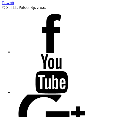
Powrót
© STILL Polska Sp. z o.o.