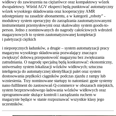
widłowy do zawieszenia na ciężarówce oraz kompaktowy wózek
dwupaletowy. Wśród AGV eksperci będą punktować automatyczny
wózek wysokiego składowania oraz kooperacyjny AMR
udostępniany na zasadzie abonamentu, a w kategorii „roboty” -
modułowy system operacyjny do zarządzania zautomatyzowanymi
instrumentami przemysłowymi oraz skalowalny system goods-to-
person. Jedno z nominowanych do nagrody całościowych wdrożeń
magazynowych to system zautomatyzowanej kompletacji
i paletyzacji ciężkich
i nieporęcznych ładunków, a drugie – system automatyzacji pracy
magazynu wysokiego składowania pozwalający znacząco
zwiększyć dobową przepustowość magazynu bez zwiększania
zatrudniania. O nagrodę specjalną będą konkurować: ekonomiczny,
uniwersalny system lokalizacji wózków widłowych; sztuczna
inteligencja do automatycznej identyfikacji palet oraz system
dostosowania prędkości ciągników podczas zjazdu z rampy lub
wzniesienia. Trzy nominowane startupy to natomiast: gęste systemy
nano-fulfilment do zastosowań Q-commerce w obszarach miejskich,
system bezprzewodowego ładowania wózków widłowych oraz
oprogramowanie służące kontroli i zarządzaniu ruchem w
magazynie będące w stanie rozpoznawać wszystkie klasy jego
uczestników.