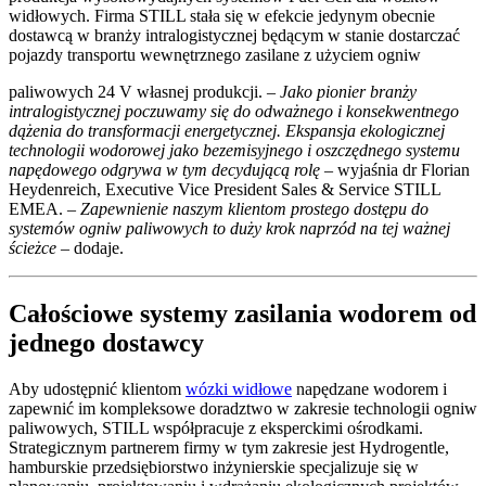
widłowych. Firma STILL stała się w efekcie jedynym obecnie
dostawcą w branży intralogistycznej będącym w stanie dostarczać
pojazdy transportu wewnętrznego zasilane z użyciem ogniw
paliwowych 24 V własnej produkcji.
– Jako pionier branży
intralogistycznej poczuwamy się do odważnego i konsekwentnego
dążenia do transformacji energetycznej. Ekspansja ekologicznej
technologii wodorowej jako bezemisyjnego i oszczędnego systemu
napędowego odgrywa w tym decydującą rolę
– wyjaśnia dr Florian
Heydenreich, Executive Vice President Sales & Service STILL
EMEA.
– Zapewnienie naszym klientom prostego dostępu do
systemów ogniw paliwowych to duży krok naprzód na tej ważnej
ścieżce –
dodaje.
Całościowe systemy zasilania wodorem od
jednego dostawcy
Aby udostępnić klientom
wózki widłowe
napędzane wodorem i
zapewnić im kompleksowe doradztwo w zakresie technologii ogniw
paliwowych, STILL współpracuje z eksperckimi ośrodkami.
Strategicznym partnerem firmy w tym zakresie jest Hydrogentle,
hamburskie przedsiębiorstwo inżynierskie specjalizuje się w