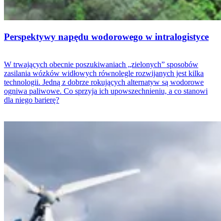
Perspektywy napędu wodorowego w intralogistyce
W trwających obecnie poszukiwaniach „zielonych” sposobów
zasilania wózków widłowych równolegle rozwijanych jest kilka
technologii. Jedną z dobrze rokujących alternatyw są wodorowe
ogniwa paliwowe. Co sprzyja ich upowszechnieniu, a co stanowi
dla niego barierę?