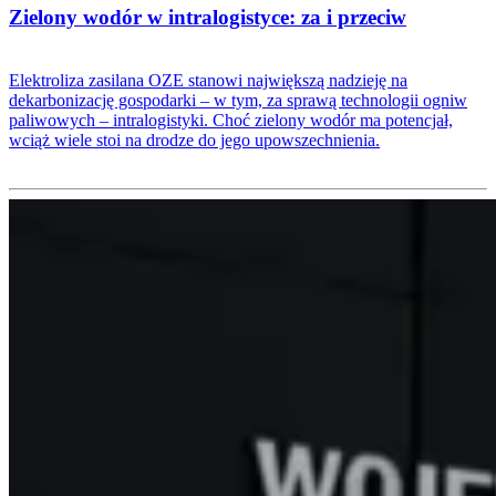
Zielony wodór w intralogistyce: za i przeciw
Elektroliza zasilana OZE stanowi największą nadzieję na
dekarbonizację gospodarki – w tym, za sprawą technologii ogniw
paliwowych – intralogistyki. Choć zielony wodór ma potencjał,
wciąż wiele stoi na drodze do jego upowszechnienia.