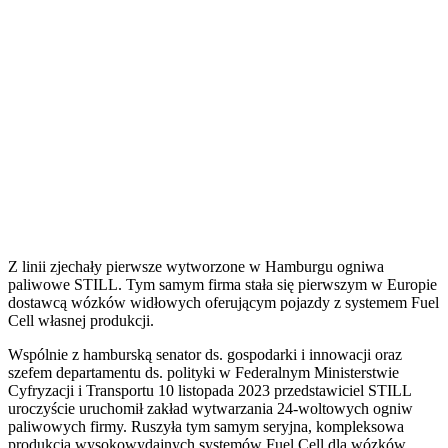
Z linii zjechały pierwsze wytworzone w Hamburgu ogniwa
paliwowe STILL. Tym samym firma stała się pierwszym w Europie
dostawcą wózków widłowych oferującym pojazdy z systemem Fuel
Cell własnej produkcji.
Wspólnie z hamburską senator ds. gospodarki i innowacji oraz
szefem departamentu ds. polityki w Federalnym Ministerstwie
Cyfryzacji i Transportu 10 listopada 2023 przedstawiciel STILL
uroczyście uruchomił zakład wytwarzania 24-woltowych ogniw
paliwowych firmy. Ruszyła tym samym seryjna, kompleksowa
produkcja wysokowydajnych systemów Fuel Cell dla wózków