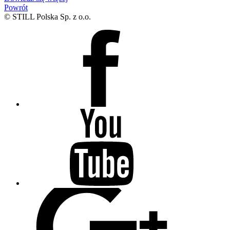
Powrót
© STILL Polska Sp. z o.o.