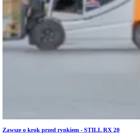
Zawsze o krok przed rynkiem - STILL RX 20