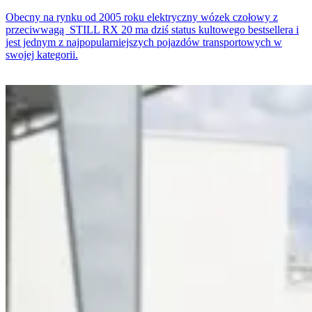
Obecny na rynku od 2005 roku elektryczny wózek czołowy z
przeciwwagą STILL RX 20 ma dziś status kultowego bestsellera i
jest jednym z najpopularniejszych pojazdów transportowych w
swojej kategorii.