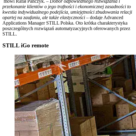
mówi Rafał Pańczyk. –
Dobór odpowiedniego rozwiązania i
przekonanie klientów o jego trafności i ekonomicznej zasadności to
kwestia indywidualnego podejścia, umiejętności zbudowania relacji
opartej na zaufaniu, ale także elastyczności
– dodaje Advanced
Applications Manager STILL Polska. Oto krótka charakterystyka
poszczególnych rozwiązań automatyzacyjnych oferowanych przez
STILL.
STILL iGo remote