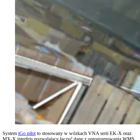
System
iGo pilot
to stosowany w wózkach VNA serii EK-X oraz
MX-X interfejs pozwalający łączyć dane z oprogramowania WMS