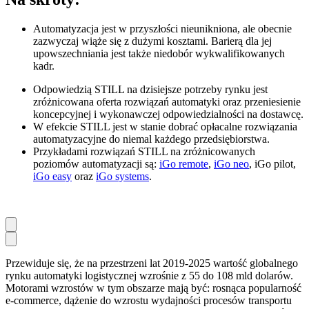
Automatyzacja jest w przyszłości nieunikniona, ale obecnie
zazwyczaj wiąże się z dużymi kosztami. Barierą dla jej
upowszechniania jest także niedobór wykwalifikowanych
kadr.
Odpowiedzią STILL na dzisiejsze potrzeby rynku jest
zróżnicowana oferta rozwiązań automatyki oraz przeniesienie
koncepcyjnej i wykonawczej odpowiedzialności na dostawcę.
W efekcie STILL jest w stanie dobrać opłacalne rozwiązania
automatyzacyjne do niemal każdego przedsiębiorstwa.
Przykładami rozwiązań STILL na zróżnicowanych
poziomów automatyzacji są:
iGo remote
,
iGo neo
, iGo pilot,
iGo easy
oraz
iGo systems
.
Przewiduje się, że na przestrzeni lat 2019-2025 wartość globalnego
rynku automatyki logistycznej wzrośnie z 55 do 108 mld dolarów.
Motorami wzrostów w tym obszarze mają być: rosnąca popularność
e-commerce, dążenie do wzrostu wydajności procesów transportu