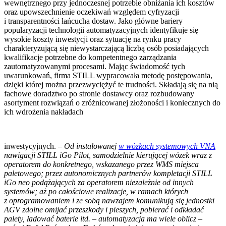
wewnętrznego przy jednoczesnej potrzebie obniżania ich kosztów
oraz upowszechnienie oczekiwań względem cyfryzacji
i transparentności łańcucha dostaw. Jako główne bariery
popularyzacji technologii automatyzacyjnych identyfikuje się
wysokie koszty inwestycji oraz sytuację na rynku pracy
charakteryzującą się niewystarczającą liczbą osób posiadających
kwalifikacje potrzebne do kompetentnego zarządzania
zautomatyzowanymi procesami. Mając świadomość tych
uwarunkowań, firma STILL wypracowała metodę postępowania,
dzięki której można przezwyciężyć te trudności. Składają się na nią
fachowe doradztwo po stronie dostawcy oraz rozbudowany
asortyment rozwiązań o zróżnicowanej złożoności i koniecznych do
ich wdrożenia nakładach
inwestycyjnych. –
Od instalowanej
w wózkach systemowych VNA
nawigacji STILL iGo Pilot, samodzielnie kierującej wózek wraz z
operatorem do konkretnego, wskazanego przez WMS miejsca
paletowego; przez autonomicznych partnerów kompletacji STILL
iGo neo podążających za operatorem niezależnie od innych
systemów; aż po całościowe realizacje, w ramach których
z oprogramowaniem i ze sobą nawzajem komunikują się jednostki
AGV zdolne omijać przeszkody i pieszych, pobierać i odkładać
palety, ładować baterie itd. – automatyzacja ma wiele oblicz –