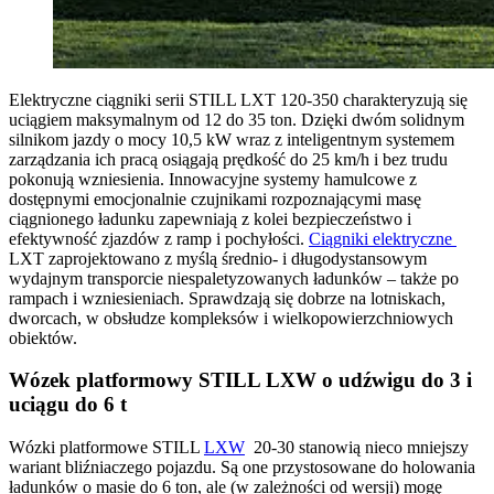
Elektryczne ciągniki serii STILL LXT 120-350 charakteryzują się
uciągiem maksymalnym od 12 do 35 ton. Dzięki dwóm solidnym
silnikom jazdy o mocy 10,5 kW wraz z inteligentnym systemem
zarządzania ich pracą osiągają prędkość do 25 km/h i bez trudu
pokonują wzniesienia. Innowacyjne systemy hamulcowe z
dostępnymi emocjonalnie czujnikami rozpoznającymi masę
ciągnionego ładunku zapewniają z kolei bezpieczeństwo i
efektywność zjazdów z ramp i pochyłości.
Ciągniki elektryczne
LXT zaprojektowano z myślą średnio- i długodystansowym
wydajnym transporcie niespaletyzowanych ładunków – także po
rampach i wzniesieniach. Sprawdzają się dobrze na lotniskach,
dworcach, w obsłudze kompleksów i wielkopowierzchniowych
obiektów.
Wózek platformowy STILL LXW o udźwigu do 3 i
uciągu do 6 t
Wózki platformowe STILL
LXW
20-30 stanowią nieco mniejszy
wariant bliźniaczego pojazdu. Są one przystosowane do holowania
ładunków o masie do 6 ton, ale (w zależności od wersji) mogę