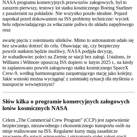
NASA programu komercyjnych przewozów załogowych, był to
zarazem pierwszy, testowy lot statku kosmicznego Boeing Starliner
z pasażerami na pokładzie. Nie wszystko poszło idealnie. Pojazd
napotkał przed dokowaniem na ISS problemy techniczne: wyciek
helu odpowiadającego za wtłaczanie paliwa do układu napędowego
oraz
awarię pięciu z osiemnastu silników. Mimo to astronautom udało się
bez szwanku dotrzeć do celu. Obawiając się, czy bezpieczny
powrót statkiem będzie możliwy, NASA podjęła decyzję,
że wahadłowiec poleci na Ziemię ze stacji bez załogi. Ustalono, że
Williams i Wilmore opuszczą ISS dopiero w lutym 2025 r., na kiedy
to zaplanowano powrót załogowego statku kosmicznego SpaceX
Crew-9, według harmonogramu zaopatrującego stację jako kolejny.
Jakie wnioski można wyciągnąć z zaistniałej sytuacji dla myślenia o
transporcie wewnętrznym?
Słów kilka o programie komercyjnych załogowych
lotów kosmicznych NASA
Celem „The Commercial Crew Program” (CCP) jest zapewnienie
bezpiecznego, niezawodnego i ekonomicznego transportu osób na
misje realizowane na ISS. Regularne kursy mają zasadnicze
znaczenie dla rotacji astronautów i utrzymania stałej załogi stacji.