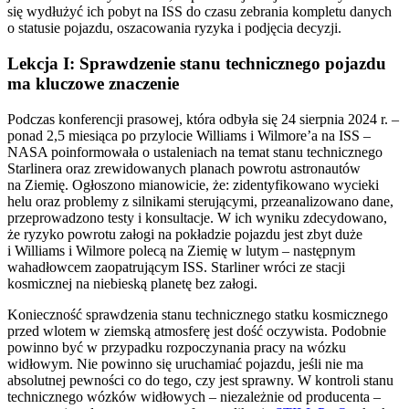
się wydłużyć ich pobyt na ISS do czasu zebrania kompletu danych
o statusie pojazdu, oszacowania ryzyka i podjęcia decyzji.
Lekcja I: Sprawdzenie stanu technicznego pojazdu
ma kluczowe znaczenie
Podczas konferencji prasowej, która odbyła się 24 sierpnia 2024 r. –
ponad 2,5 miesiąca po przylocie Williams i Wilmore’a na ISS –
NASA poinformowała o ustaleniach na temat stanu technicznego
Starlinera oraz zrewidowanych planach powrotu astronautów
na Ziemię. Ogłoszono mianowicie, że: zidentyfikowano wycieki
helu oraz problemy z silnikami sterującymi, przeanalizowano dane,
przeprowadzono testy i konsultacje. W ich wyniku zdecydowano,
że ryzyko powrotu załogi na pokładzie pojazdu jest zbyt duże
i Williams i Wilmore polecą na Ziemię w lutym – następnym
wahadłowcem zaopatrującym ISS. Starliner wróci ze stacji
kosmicznej na niebieską planetę bez załogi.
Konieczność sprawdzenia stanu technicznego statku kosmicznego
przed wlotem w ziemską atmosferę jest dość oczywista. Podobnie
powinno być w przypadku rozpoczynania pracy na wózku
widłowym. Nie powinno się uruchamiać pojazdu, jeśli nie ma
absolutnej pewności co do tego, czy jest sprawny. W kontroli stanu
technicznego wózków widłowych – niezależnie od producenta –