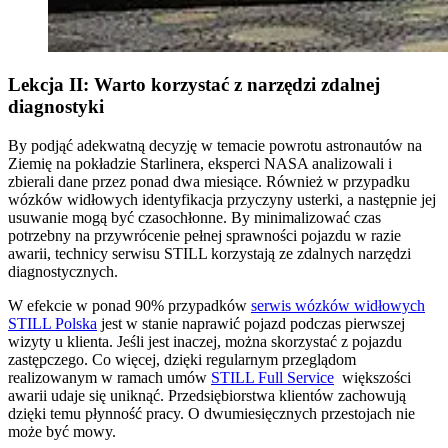
Lekcja II: Warto korzystać z narzędzi zdalnej
diagnostyki
By podjąć adekwatną decyzję w temacie powrotu astronautów na
Ziemię na pokładzie Starlinera, eksperci NASA analizowali i
zbierali dane przez ponad dwa miesiące. Również w przypadku
wózków widłowych identyfikacja przyczyny usterki, a następnie jej
usuwanie mogą być czasochłonne. By minimalizować czas
potrzebny na przywrócenie pełnej sprawności pojazdu w razie
awarii, technicy serwisu STILL korzystają ze zdalnych narzędzi
diagnostycznych.
W efekcie w ponad 90% przypadków
serwis wózków widłowych
STILL Polska
jest w stanie naprawić pojazd podczas pierwszej
wizyty u klienta. Jeśli jest inaczej, można skorzystać z pojazdu
zastępczego. Co więcej, dzięki regularnym przeglądom
realizowanym w ramach umów
STILL Full Service
większości
awarii udaje się uniknąć. Przedsiębiorstwa klientów zachowują
dzięki temu płynność pracy. O dwumiesięcznych przestojach nie
może być mowy.