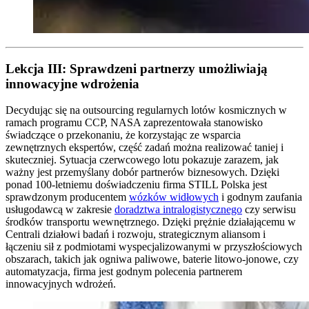
Lekcja III: Sprawdzeni partnerzy umożliwiają
innowacyjne wdrożenia
Decydując się na outsourcing regularnych lotów kosmicznych w
ramach programu CCP, NASA zaprezentowała stanowisko
świadczące o przekonaniu, że korzystając ze wsparcia
zewnętrznych ekspertów, część zadań można realizować taniej i
skuteczniej. Sytuacja czerwcowego lotu pokazuje zarazem, jak
ważny jest przemyślany dobór partnerów biznesowych. Dzięki
ponad 100-letniemu doświadczeniu firma STILL Polska jest
sprawdzonym producentem
wózków widłowych
i godnym zaufania
usługodawcą w zakresie
doradztwa intralogistycznego
czy serwisu
środków transportu wewnętrznego. Dzięki prężnie działającemu w
Centrali działowi badań i rozwoju, strategicznym aliansom i
łączeniu sił z podmiotami wyspecjalizowanymi w przyszłościowych
obszarach, takich jak ogniwa paliwowe, baterie litowo-jonowe, czy
automatyzacja, firma jest godnym polecenia partnerem
innowacyjnych wdrożeń.