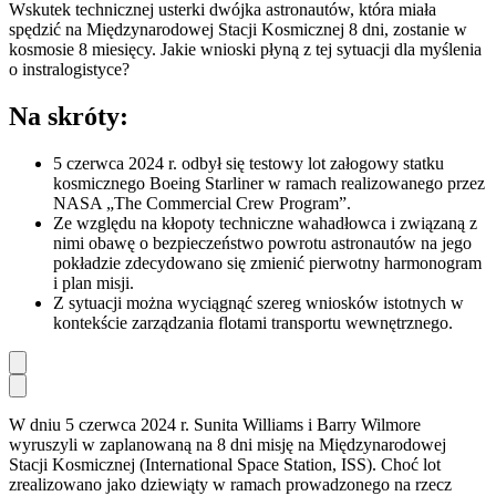
Wskutek technicznej usterki dwójka astronautów, która miała
spędzić na Międzynarodowej Stacji Kosmicznej 8 dni, zostanie w
kosmosie 8 miesięcy. Jakie wnioski płyną z tej sytuacji dla myślenia
o instralogistyce?
Na skróty:
5 czerwca 2024 r. odbył się testowy lot załogowy statku
kosmicznego Boeing Starliner w ramach realizowanego przez
NASA „The Commercial Crew Program”.
Ze względu na kłopoty techniczne wahadłowca i związaną z
nimi obawę o bezpieczeństwo powrotu astronautów na jego
pokładzie zdecydowano się zmienić pierwotny harmonogram
i plan misji.
Z sytuacji można wyciągnąć szereg wniosków istotnych w
kontekście zarządzania flotami transportu wewnętrznego.
W dniu 5 czerwca 2024 r. Sunita Williams i Barry Wilmore
wyruszyli w zaplanowaną na 8 dni misję na Międzynarodowej
Stacji Kosmicznej (International Space Station, ISS). Choć lot
zrealizowano jako dziewiąty w ramach prowadzonego na rzecz