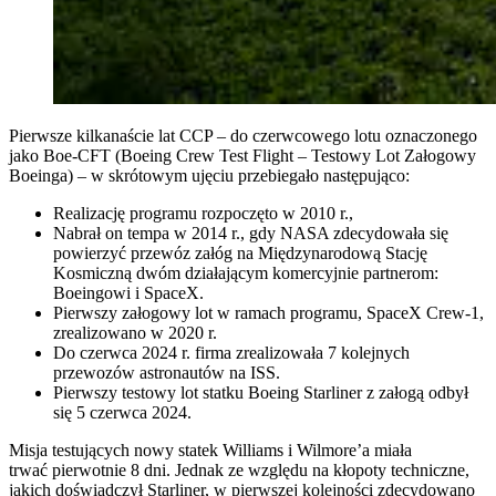
Pierwsze kilkanaście lat CCP – do czerwcowego lotu oznaczonego
jako Boe-CFT (Boeing Crew Test Flight – Testowy Lot Załogowy
Boeinga) – w skrótowym ujęciu przebiegało następująco:
Realizację programu rozpoczęto w 2010 r.,
Nabrał on tempa w 2014 r., gdy NASA zdecydowała się
powierzyć przewóz załóg na Międzynarodową Stację
Kosmiczną dwóm działającym komercyjnie partnerom:
Boeingowi i SpaceX.
Pierwszy załogowy lot w ramach programu, SpaceX Crew-1,
zrealizowano w 2020 r.
Do czerwca 2024 r. firma zrealizowała 7 kolejnych
przewozów astronautów na ISS.
Pierwszy testowy lot statku Boeing Starliner z załogą odbył
się 5 czerwca 2024.
Misja testujących nowy statek Williams i Wilmore’a miała
trwać pierwotnie 8 dni. Jednak ze względu na kłopoty techniczne,
jakich doświadczył Starliner, w pierwszej kolejności zdecydowano