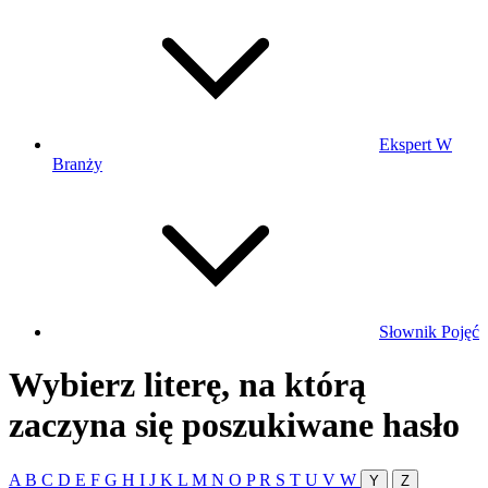
Ekspert W
Branży
Słownik Pojęć
Wybierz literę, na którą
zaczyna się poszukiwane hasło
A
B
C
D
E
F
G
H
I
J
K
L
M
N
O
P
R
S
T
U
V
W
Y
Z