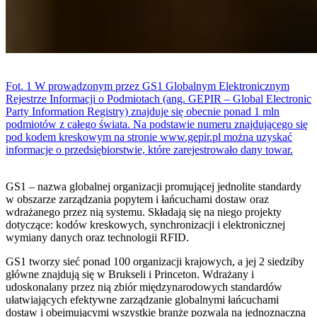
Fot. 1 W prowadzonym przez GS1 Globalnym Elektronicznym
Rejestrze Informacji o Podmiotach (ang. GEPIR – Global Electronic
Party Information Registry) znajduje się obecnie ponad 1 mln
podmiotów z całego świata. Na podstawie numeru znajdującego się
pod kodem kreskowym na stronie www.gepir.pl można uzyskać
informacje o przedsiębiorstwie, które zarejestrowało dany towar.
GS1 – nazwa globalnej organizacji promującej jednolite standardy
w obszarze zarządzania popytem i łańcuchami dostaw oraz
wdrażanego przez nią systemu. Składają się na niego projekty
dotyczące: kodów kreskowych, synchronizacji i elektronicznej
wymiany danych oraz technologii RFID.
GS1 tworzy sieć ponad 100 organizacji krajowych, a jej 2 siedziby
główne znajdują się w Brukseli i Princeton. Wdrażany i
udoskonalany przez nią zbiór międzynarodowych standardów
ułatwiających efektywne zarządzanie globalnymi łańcuchami
dostaw i obejmującymi wszystkie branże pozwala na jednoznaczną