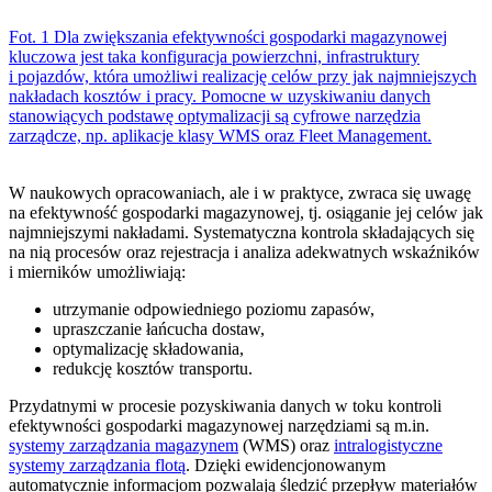
Fot. 1 Dla zwiększania efektywności gospodarki magazynowej
kluczowa jest taka konfiguracja powierzchni, infrastruktury
i pojazdów, która umożliwi realizację celów przy jak najmniejszych
nakładach kosztów i pracy. Pomocne w uzyskiwaniu danych
stanowiących podstawę optymalizacji są cyfrowe narzędzia
zarządcze, np. aplikacje klasy WMS oraz Fleet Management.
W naukowych opracowaniach, ale i w praktyce, zwraca się uwagę
na efektywność gospodarki magazynowej, tj. osiąganie jej celów jak
najmniejszymi nakładami. Systematyczna kontrola składających się
na nią procesów oraz rejestracja i analiza adekwatnych wskaźników
i mierników umożliwiają:
utrzymanie odpowiedniego poziomu zapasów,
upraszczanie łańcucha dostaw,
optymalizację składowania,
redukcję kosztów transportu.
Przydatnymi w procesie pozyskiwania danych w toku kontroli
efektywności gospodarki magazynowej narzędziami są m.in.
systemy zarządzania magazynem
(WMS) oraz
intralogistyczne
systemy zarządzania flotą
. Dzięki ewidencjonowanym
automatycznie informacjom pozwalają śledzić przepływ materiałów